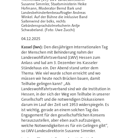
Susanne Simmler, Staatsministerin Heike
Hofmann, Moderator Bernd Bark und
Landesbehindertenbeauftragter Andreas
Winkel. Auf der Bühne die inklusive Band
Saitenwind der bdks, rechts
Gebärdensprachdolmetscherin Antje
Schwabeland. (Foto: Uwe Zucchi)
04.12.2025
Kassel (lwv):
Den diesjährigen Internationalen Tag
der Menschen mit Behinderung nahm der
Landeswohlfahrtsverband (LWV) Hessen zum
Anlass und lud am 3. Dezember ins Kasseler
Ständehaus ein. Der Abend stand unter dem
Thema: Wie viel wurde schon erreicht und wo
müssen wir heute noch Brücken bauen, damit
Teilhabe gelingen kann? „Als
Landeswohlfahrtsverband sind wir die Institution in
Hessen, in der sich der Weg von Teilhabe in unserer
Gesellschaft und die notwendigen Diskussionen
darum im Lauf der Zeit seit 1953 widerspiegeln. Es
ist wichtig, gerade an einem solchen Tag das
Engagement für den gesellschaftlichen Konsens
herauszustellen, aber eben auch aufzuzeigen,
welche Notwendigkeiten es für ein Gelingen gibt“,
so LWV-Landesdirektorin Susanne Simmler.