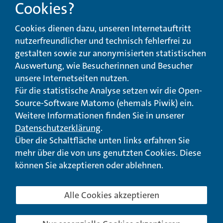
Cookies?
Beschwerde-,
Erklärung zur
Cookies dienen dazu, unseren Internetauftritt
Anregungs- und
Barrierefreiheit
Qualitätsmanagement
nutzerfreundlicher und technisch fehlerfrei zu
gestalten sowie zur anonymisierten statistischen
© Landeswohlfahrtsverband Hessen 2026
Auswertung, wie Besucherinnen und Besucher
unsere Internetseiten nutzen.
Impressum
Seitenübersicht
Seite drucken
Für die statistische Analyse setzen wir die Open-
Source-Software Matomo (ehemals Piwik) ein.
nach oben
Weitere Informationen finden Sie in unserer
Datenschutzerklärung
.
Über die Schaltfläche unten links erfahren Sie
mehr über die von uns genutzten Cookies. Diese
können Sie akzeptieren oder ablehnen.
Alle Cookies akzeptieren