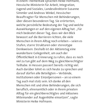
In einem Thementalk sprachen Heike Hofmann,
Hessische Ministerin für Arbeit, Integration,
Jugend und Soziales, Landesdirektorin Susanne
Simmler und Andreas Winkel, Hessischer
Beauftragter für Menschen mit Behinderungen,
über diesen besonderen Tag. Sie erörterten,
welche persönliche Bedeutung der Tag und welche
Auswirkungen er auf den eigenen Alltag hat. „Für
mich bedeutet dieser Tag, dass wir den Blick
bewusst auf die Barrieren richten, die viele
Menschen in ihrem Alltag noch erleben – seien es
Stufen, starre Strukturen oder stereotype
Denkweisen. Deshalb ist der Aktionstag eine
wunderbare Gelegenheit, um auch der
Öffentlichkeit in Erinnerung zu rufen, dass es noch
viel zu tun gibt auf dem Weg zu gleichberechtigter
Teilhabe. In Hessen passiert bereits richtig viel.
Auch darüber lohnt es sich heute zu sprechen und
darauf dürfen alle Beteiligten – Verbände,
Institutionen oder Einzelpersonen – an so einem
Tag auch mal stolz sein. Ich danke all den
Menschen mit und ohne Behinderungen, die sich
beruflich, ehrenamtlich oder in ihrem privaten
Alltag für ein gleichberechtigtes und inklusives
Miteinander auf Augenhöhe einsetzen“, sagte
Ministerin Heike Hofmann.