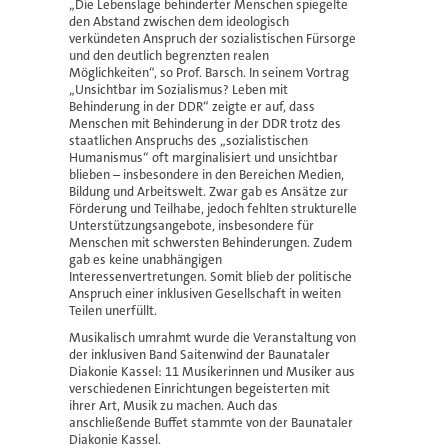
„Die Lebenslage behinderter Menschen spiegelte
den Abstand zwischen dem ideologisch
verkündeten Anspruch der sozialistischen Fürsorge
und den deutlich begrenzten realen
Möglichkeiten“, so Prof. Barsch. In seinem Vortrag
„Unsichtbar im Sozialismus? Leben mit
Behinderung in der DDR“ zeigte er auf, dass
Menschen mit Behinderung in der DDR trotz des
staatlichen Anspruchs des „sozialistischen
Humanismus“ oft marginalisiert und unsichtbar
blieben – insbesondere in den Bereichen Medien,
Bildung und Arbeitswelt. Zwar gab es Ansätze zur
Förderung und Teilhabe, jedoch fehlten strukturelle
Unterstützungsangebote, insbesondere für
Menschen mit schwersten Behinderungen. Zudem
gab es keine unabhängigen
Interessenvertretungen. Somit blieb der politische
Anspruch einer inklusiven Gesellschaft in weiten
Teilen unerfüllt.
Musikalisch umrahmt wurde die Veranstaltung von
der inklusiven Band Saitenwind der Baunataler
Diakonie Kassel: 11 Musikerinnen und Musiker aus
verschiedenen Einrichtungen begeisterten mit
ihrer Art, Musik zu machen. Auch das
anschließende Buffet stammte von der Baunataler
Diakonie Kassel.