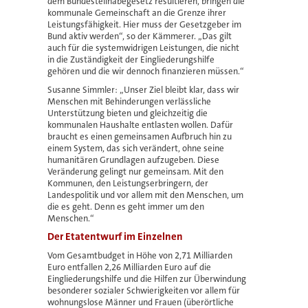
dem Bundesteilhabegesetz resultieren, bringen die
kommunale Gemeinschaft an die Grenze ihrer
Leistungsfähigkeit. Hier muss der Gesetzgeber im
Bund aktiv werden“, so der Kämmerer. „Das gilt
auch für die systemwidrigen Leistungen, die nicht
in die Zuständigkeit der Eingliederungshilfe
gehören und die wir dennoch finanzieren müssen.“
Susanne Simmler: „Unser Ziel bleibt klar, dass wir
Menschen mit Behinderungen verlässliche
Unterstützung bieten und gleichzeitig die
kommunalen Haushalte entlasten wollen. Dafür
braucht es einen gemeinsamen Aufbruch hin zu
einem System, das sich verändert, ohne seine
humanitären Grundlagen aufzugeben. Diese
Veränderung gelingt nur gemeinsam. Mit den
Kommunen, den Leistungserbringern, der
Landespolitik und vor allem mit den Menschen, um
die es geht. Denn es geht immer um den
Menschen.“
Der Etatentwurf im Einzelnen
Vom Gesamtbudget in Höhe von 2,71 Milliarden
Euro entfallen 2,26 Milliarden Euro auf die
Eingliederungshilfe und die Hilfen zur Überwindung
besonderer sozialer Schwierigkeiten vor allem für
wohnungslose Männer und Frauen (überörtliche