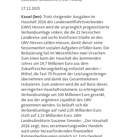
17.12.2025
Kassel (lwv):
Trotz steigender Ausgaben im
Haushalt 2026 des Landeswohlfahrtsverbandes
(LWV) Hessen wird die ursprünglich prognostizierte
Verbandsumlage sinken, die die 21 hessischen
Landkreise und sechs kreisfreien Städte an den
LWV Hessen zahlen müssen, damit dieser seine
hessenweiten sozialen Aufgaben erfüllen kann. Die
Reduzierung hat im Wesentlichen zwei Ursachen:
Zum einen kann der Haushalt des kommenden
Jahres um 19,7 Millionen Euro aus dem
Zukunftssicherungsbeitrag entlastet werden –
Mittel, die fast 70 Prozent der Leistungserbringer
übernehmen und damit das Gesamtvolumen
reduzieren. Zum anderen wird die auf Basis dieses
verringerten Haushaltsvolumens zu erbringende
Verbandsumlage um 100 Millionen Euro gesenkt,
die aus der originären Liquidität des LWV
genommen werden. So beläuft sich die
Verbandsumlage auf rund 2,05 Milliarden Euro
statt auf 2,15 Milliarden Euro. LWV-
Landesdirektorin Susanne Simmler: „Der Haushalt
2026 zeigt, dass verantwortungsvolles Handeln
auch unter herausfordernden finanziellen
Rahmenbedingungen möglich ist. Entscheidend