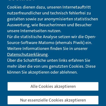
Beschwerde-,
Erklärung zur
Cookies dienen dazu, unseren Internetauftritt
Anregungs- und
Barrierefreiheit
Qualitätsmanagement
nutzerfreundlicher und technisch fehlerfrei zu
gestalten sowie zur anonymisierten statistischen
© Landeswohlfahrtsverband Hessen 2026
Auswertung, wie Besucherinnen und Besucher
unsere Internetseiten nutzen.
Impressum
Seitenübersicht
Seite drucken
Für die statistische Analyse setzen wir die Open-
Source-Software Matomo (ehemals Piwik) ein.
nach oben
Weitere Informationen finden Sie in unserer
Datenschutzerklärung
.
Über die Schaltfläche unten links erfahren Sie
mehr über die von uns genutzten Cookies. Diese
können Sie akzeptieren oder ablehnen.
Alle Cookies akzeptieren
Nur essenzielle Cookies akzeptieren