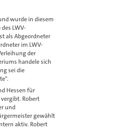
 und wurde in diesem
e des LWV-
hst als Abgeordneter
ordneter im LWV-
Verleihung der
eriums handele sich
g sei die
te".
and Hessen für
vergibt. Robert
er und
ürgermeister gewählt
tern aktiv. Robert