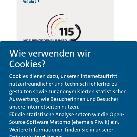
Anfahrt
Wie verwenden wir
Cookies?
Beschwerde-,
Erklärung zur
Cookies dienen dazu, unseren Internetauftritt
Anregungs- und
Barrierefreiheit
Qualitätsmanagement
nutzerfreundlicher und technisch fehlerfrei zu
gestalten sowie zur anonymisierten statistischen
© Landeswohlfahrtsverband Hessen 2026
Auswertung, wie Besucherinnen und Besucher
unsere Internetseiten nutzen.
Impressum
Seitenübersicht
Seite drucken
Für die statistische Analyse setzen wir die Open-
Source-Software Matomo (ehemals Piwik) ein.
nach oben
Weitere Informationen finden Sie in unserer