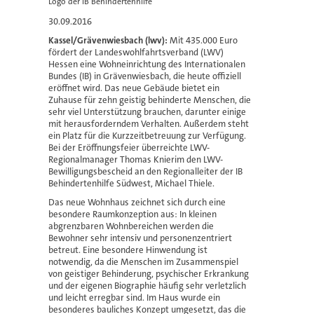
Logo der IB Behindertenhilfe
30.09.2016
Kassel/Grävenwiesbach (lwv):
Mit 435.000 Euro
fördert der Landeswohlfahrtsverband (LWV)
Hessen eine Wohneinrichtung des Internationalen
Bundes (IB) in Grävenwiesbach, die heute offiziell
eröffnet wird. Das neue Gebäude bietet ein
Zuhause für zehn geistig behinderte Menschen, die
sehr viel Unterstützung brauchen, darunter einige
mit herausforderndem Verhalten. Außerdem steht
ein Platz für die Kurzzeitbetreuung zur Verfügung.
Bei der Eröffnungsfeier überreichte LWV-
Regionalmanager Thomas Knierim den LWV-
Bewilligungsbescheid an den Regionalleiter der IB
Behindertenhilfe Südwest, Michael Thiele.
Das neue Wohnhaus zeichnet sich durch eine
besondere Raumkonzeption aus: In kleinen
abgrenzbaren Wohnbereichen werden die
Bewohner sehr intensiv und personenzentriert
betreut. Eine besondere Hinwendung ist
notwendig, da die Menschen im Zusammenspiel
von geistiger Behinderung, psychischer Erkrankung
und der eigenen Biographie häufig sehr verletzlich
und leicht erregbar sind. Im Haus wurde ein
besonderes bauliches Konzept umgesetzt, das die