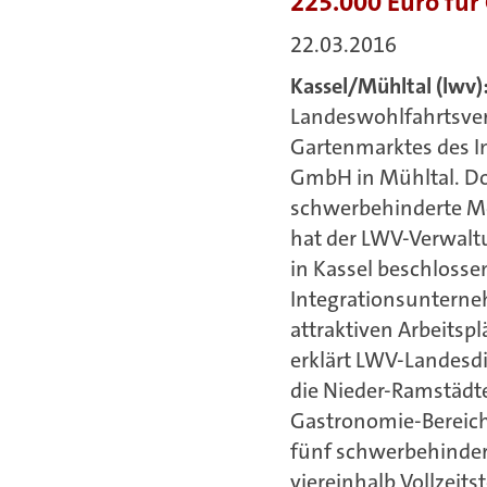
225.000 Euro für
22.03.2016
Kassel/Mühltal (lwv)
Landeswohlfahrtsve
Gartenmarktes des I
GmbH in Mühltal. Dor
schwerbehinderte M
hat der LWV-Verwalt
in Kassel beschlosse
Integrationsunterneh
attraktiven Arbeitsp
erklärt LWV-Landesd
die Nieder-Ramstädte
Gastronomie-Bereich
fünf schwerbehinder
viereinhalb Vollzeit