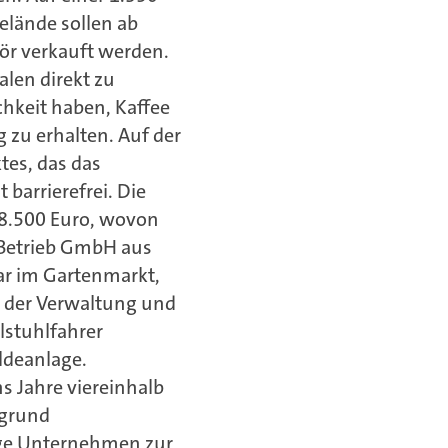
lände sollen ab
ör verkauft werden.
len direkt zu
chkeit haben, Kaffee
g zu erhalten. Auf der
tes, das das
barrierefrei. Die
68.500 Euro, wovon
 Betrieb GmbH aus
iar im Gartenmarkt,
n der Verwaltung und
lstuhlfahrer
ldeanlage.
s Jahre viereinhalb
rgrund
ige Unternehmen zur