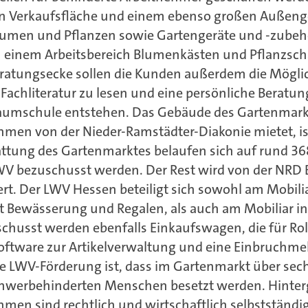
 Verkaufsfläche und einem ebenso großen Außenge
Blumen und Pflanzen sowie Gartengeräte und -zubeh
n einem Arbeitsbereich Blumenkästen und Pflanzscha
Beratungsecke sollen die Kunden außerdem die Mögli
Fachliteratur zu lesen und eine persönliche Beratun
 Baumschule entstehen. Das Gebäude des Gartenmark
men von der Nieder-Ramstädter-Diakonie mietet, ist 
tattung des Gartenmarktes belaufen sich auf rund 3
V bezuschusst werden. Der Rest wird von der NRD
ert. Der LWV Hessen beteiligt sich sowohl am Mobil
t Bewässerung und Regalen, als auch am Mobiliar i
chusst werden ebenfalls Einkaufswagen, die für Rol
Software zur Artikelverwaltung und eine Einbruchme
e LWV-Förderung ist, dass im Gartenmarkt über sech
 schwerbehinderten Menschen besetzt werden. Hinte
hmen sind rechtlich und wirtschaftlich selbstständ