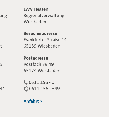
LWV Hessen
tung
Regionalverwaltung
Wiesbaden
Besucheradresse
Frankfurter Straße 44
t
65189 Wiesbaden
Postadresse
65
Postfach 39 49
t
65174 Wiesbaden
0611 156 - 0
234
0611 156 - 349
Anfahrt