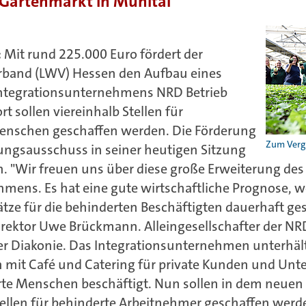
 Gartenmarkt in Mühltal
:
Mit rund 225.000 Euro fördert der
rband (LWV) Hessen den Aufbau eines
ntegrationsunternehmens NRD Betrieb
t sollen viereinhalb Stellen für
enschen geschaffen werden. Die Förderung
ungsausschuss in seiner heutigen Sitzung
n. "Wir freuen uns über diese große Erweiterung des
mens. Es hat eine gute wirtschaftliche Prognose, w
lätze für die behinderten Beschäftigten dauerhaft ge
irektor Uwe Brückmann. Alleingesellschafter der NR
r Diakonie. Das Integrationsunternehmen unterhält
 mit Café und Catering für private Kunden und Unt
te Menschen beschäftigt. Nun sollen in dem neuen
stellen für behinderte Arbeitnehmer geschaffen werd