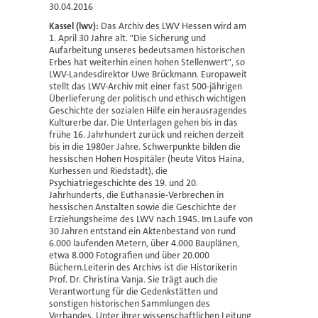
30.04.2016
Kassel (lwv):
Das Archiv des LWV Hessen wird am
1. April 30 Jahre alt. "Die Sicherung und
Aufarbeitung unseres bedeutsamen historischen
Erbes hat weiterhin einen hohen Stellenwert", so
LWV-Landesdirektor Uwe Brückmann. Europaweit
stellt das LWV-Archiv mit einer fast 500-jährigen
Überlieferung der politisch und ethisch wichtigen
Geschichte der sozialen Hilfe ein herausragendes
Kulturerbe dar. Die Unterlagen gehen bis in das
frühe 16. Jahrhundert zurück und reichen derzeit
bis in die 1980er Jahre. Schwerpunkte bilden die
hessischen Hohen Hospitäler (heute Vitos Haina,
Kurhessen und Riedstadt), die
Psychiatriegeschichte des 19. und 20.
Jahrhunderts, die Euthanasie-Verbrechen in
hessischen Anstalten sowie die Geschichte der
Erziehungsheime des LWV nach 1945. Im Laufe von
30 Jahren entstand ein Aktenbestand von rund
6.000 laufenden Metern, über 4.000 Bauplänen,
etwa 8.000 Fotografien und über 20.000
Büchern.Leiterin des Archivs ist die Historikerin
Prof. Dr. Christina Vanja. Sie trägt auch die
Verantwortung für die Gedenkstätten und
sonstigen historischen Sammlungen des
Verbandes. Unter ihrer wissenschaftlichen Leitung