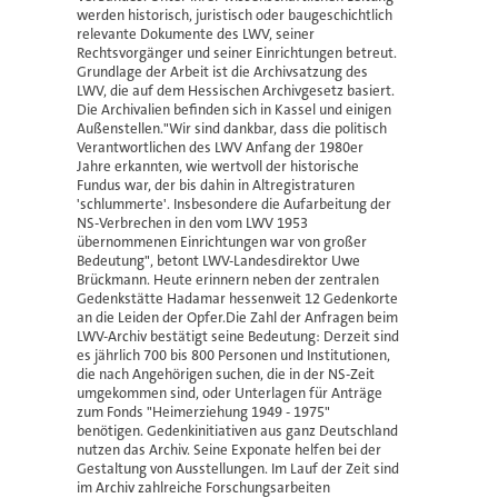
werden historisch, juristisch oder baugeschichtlich
relevante Dokumente des LWV, seiner
Rechtsvorgänger und seiner Einrichtungen betreut.
Grundlage der Arbeit ist die Archivsatzung des
LWV, die auf dem Hessischen Archivgesetz basiert.
Die Archivalien befinden sich in Kassel und einigen
Außenstellen."Wir sind dankbar, dass die politisch
Verantwortlichen des LWV Anfang der 1980er
Jahre erkannten, wie wertvoll der historische
Fundus war, der bis dahin in Altregistraturen
'schlummerte'. Insbesondere die Aufarbeitung der
NS-Verbrechen in den vom LWV 1953
übernommenen Einrichtungen war von großer
Bedeutung", betont LWV-Landesdirektor Uwe
Brückmann. Heute erinnern neben der zentralen
Gedenkstätte Hadamar hessenweit 12 Gedenkorte
an die Leiden der Opfer.Die Zahl der Anfragen beim
LWV-Archiv bestätigt seine Bedeutung: Derzeit sind
es jährlich 700 bis 800 Personen und Institutionen,
die nach Angehörigen suchen, die in der NS-Zeit
umgekommen sind, oder Unterlagen für Anträge
zum Fonds "Heimerziehung 1949 - 1975"
benötigen. Gedenkinitiativen aus ganz Deutschland
nutzen das Archiv. Seine Exponate helfen bei der
Gestaltung von Ausstellungen. Im Lauf der Zeit sind
im Archiv zahlreiche Forschungsarbeiten