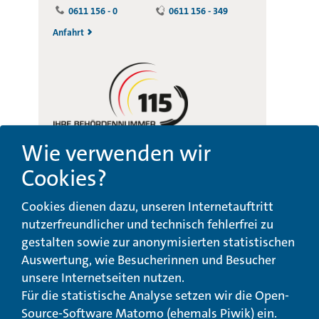
0611 156 - 0
0611 156 - 349
Anfahrt
Wie verwenden wir
Cookies?
Beschwerde-,
Erklärung zur
Cookies dienen dazu, unseren Internetauftritt
Anregungs- und
Barrierefreiheit
Qualitätsmanagement
nutzerfreundlicher und technisch fehlerfrei zu
gestalten sowie zur anonymisierten statistischen
© Landeswohlfahrtsverband Hessen 2026
Auswertung, wie Besucherinnen und Besucher
unsere Internetseiten nutzen.
Impressum
Seitenübersicht
Seite drucken
Für die statistische Analyse setzen wir die Open-
Source-Software Matomo (ehemals Piwik) ein.