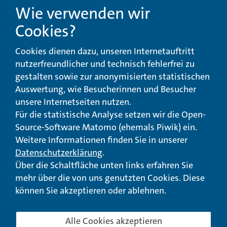
Wie verwenden wir
Cookies?
Beschwerde-,
Erklärung zur
Cookies dienen dazu, unseren Internetauftritt
Anregungs- und
Barrierefreiheit
Qualitätsmanagement
nutzerfreundlicher und technisch fehlerfrei zu
gestalten sowie zur anonymisierten statistischen
© Landeswohlfahrtsverband Hessen 2026
Auswertung, wie Besucherinnen und Besucher
unsere Internetseiten nutzen.
Impressum
Seitenübersicht
Seite drucken
Für die statistische Analyse setzen wir die Open-
Source-Software Matomo (ehemals Piwik) ein.
nach oben
Weitere Informationen finden Sie in unserer
Datenschutzerklärung
.
Über die Schaltfläche unten links erfahren Sie
mehr über die von uns genutzten Cookies. Diese
können Sie akzeptieren oder ablehnen.
Alle Cookies akzeptieren