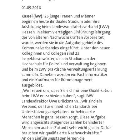
01.09.2016
Kassel (lwv):
25 junge Frauen und Männer
beginnen heute ihr duales Studium oder ihre
Ausbildung beim Landeswohlfahrtsverband (LWV)
Hessen. In einem viertägigen Einführungslehrgang,
der von älteren Nachwuchskräften vorbereitet
wurde, werden sie in die Aufgabengebiete des
Kommunalverbandes eingeführt. Unter den neuen
Kolleginnen und Kollegen sind 23
Inspektoranwärter, die ein Studium an der
Hochschule für Polizei und Verwaltung beginnen
und beim LWV praktische Verwaltungserfahrung
sammeln. Daneben werden ein Fachinformatiker
und ein Kaufmann für Büromanagement
ausgebildet.
„Wir freuen uns, dass Sie sich für eine Qualifikation
beim LWV entschieden haben“, sagt LWV-
Landesdirektor Uwe Brückmann. „Wir sind ein
Verband, der für einheitliche Standards bei
Unterstützungsangeboten für behinderte
Menschen in ganz Hessen sorgt. Diese Aufgabe
wird angesichts steigender Zahlen behinderter
Menschen auch in Zukunft sehr wichtig sein. Dafür
brauchen wir qualifizierte Nachwuchskräfte.“
An den Einführungstagen lernen die