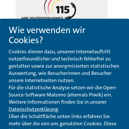
Wie verwenden wir
Cookies?
Beschwerde-,
Erklärung zur
Cookies dienen dazu, unseren Internetauftritt
Anregungs- und
Barrierefreiheit
Qualitätsmanagement
nutzerfreundlicher und technisch fehlerfrei zu
gestalten sowie zur anonymisierten statistischen
© Landeswohlfahrtsverband Hessen 2026
Auswertung, wie Besucherinnen und Besucher
unsere Internetseiten nutzen.
Impressum
Seitenübersicht
Seite drucken
Für die statistische Analyse setzen wir die Open-
Source-Software Matomo (ehemals Piwik) ein.
nach oben
Weitere Informationen finden Sie in unserer
Datenschutzerklärung
.
Über die Schaltfläche unten links erfahren Sie
mehr über die von uns genutzten Cookies. Diese