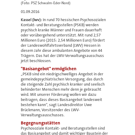
(Foto: PSZ Schwalm-Eder-Nord)
01.09.2016
Kassel (lwv):
In rund 70 hessischen Psychosozialen
Kontakt- und Beratungsstellen (PSKB) werden
psychisch kranke Männer und Frauen dauerhaft
oder vorübergehend unterstützt. Mit rund 2,57
Millionen Euro (2015: 2,54 Millionen Euro) fördert
der Landeswohlfahrtsverband (LWV) Hessen in
diesem Jahr diese ambulanten Angebote von 44
Trägern. Das hat der LWV-Verwaltungsausschuss
jetzt beschlossen.
"Basisangebot" ermöglichen
„PSKB sind ein niedrigschwelliges Angebot in der
gemeindepsychiatrischen Versorgung, das durch
die steigende Zahl psychisch kranker und seelisch
behinderter Menschen mehr denn je gebraucht
wird. Mit unserer Förderung wollen wir dazu
beitragen, dass dieses Basisangebot landesweit
bestehen kann“, sagt Landesdirektor Uwe
Brückmann, Vorsitzender des LWV-
Verwaltungsausschusses.
Begegnungsstätten
Psychosoziale Kontakt- und Beratungsstellen sind
das Basisangebot und damit wichtiger Baustein der