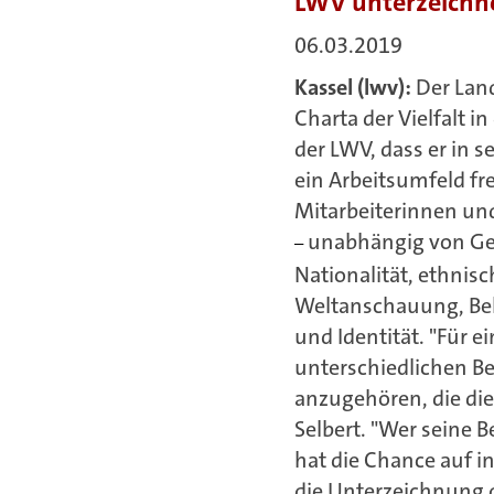
LWV unterzeichnet
06.03.2019
Kassel (lwv):
Der Lan
Charta der Vielfalt i
der LWV, dass er in 
ein Arbeitsumfeld fre
Mitarbeiterinnen und
unabhängig von Gesc
–
Nationalität, ethnisc
Weltanschauung, Behi
und Identität. "Für 
unterschiedlichen Bel
anzugehören, die die 
Selbert. "Wer seine 
hat die Chance auf 
die Unterzeichnung d