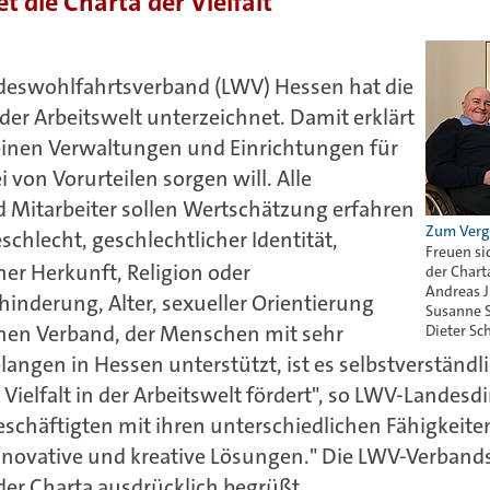
 die Charta der Vielfalt
deswohlfahrtsverband (LWV) Hessen hat die
n der Arbeitswelt unterzeichnet. Damit erklärt
seinen Verwaltungen und Einrichtungen für
i von Vorurteilen sorgen will. Alle
 Mitarbeiter sollen Wertschätzung erfahren
hlecht, geschlechtlicher Identität,
Freuen si
her Herkunft, Religion oder
der Charta
Andreas J
nderung, Alter, sexueller Orientierung
Susanne S
einen Verband, der Menschen mit sehr
Dieter Sc
angen in Hessen unterstützt, ist es selbstverständlic
Vielfalt in der Arbeitswelt fördert", so LWV-Landesd
Beschäftigten mit ihren unterschiedlichen Fähigkeite
innovative und kreative Lösungen." Die LWV-Verba
er Charta ausdrücklich begrüßt.