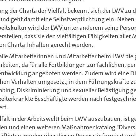
ng der Charta der Vielfalt bekennt sich der LWV zu
nd geht damit eine Selbstverpflichtung ein: Neben 
eitskultur wird der LWV unter anderem seine Perso
stellen, dass sie den vielfältigen Fähigkeiten aller
en Charta-Inhalten gerecht werden.
alle Mitarbeiterinnen und Mitarbeiter beim LWV die 
eiten, da für alle Fortbildungen zur fachlichen, pe
entwicklung angeboten werden. Zudem wird eine D
chen Verhalten umgesetzt, in dem Führungskräfte z
ing, Diskriminierung und sexueller Belästigung g
zeiterkrankte Beschäftigte werden nach festgeschri
ert.
lfalt in der Arbeitswelt) beim LWV auszubauen, ist g
lden und einen weiteren Maßnahmenkatalog "Divers
häftigten werden über diesen Prozess informiert un