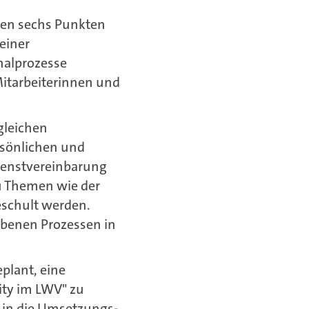
 den sechs Punkten
einer
nalprozesse
 Mitarbeiterinnen und
gleichen
rsönlichen und
ienstvereinbarung
u Themen wie der
eschult werden.
ebenen Prozessen in
eplant, eine
ity im LWV" zu
d in die Umsetzungs-