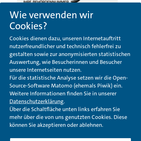
Wie verwenden wir
Cookies?
Beschwerde-,
Erklärung zur
Cookies dienen dazu, unseren Internetauftritt
Anregungs- und
Barrierefreiheit
Qualitätsmanagement
nutzerfreundlicher und technisch fehlerfrei zu
gestalten sowie zur anonymisierten statistischen
© Landeswohlfahrtsverband Hessen 2026
Auswertung, wie Besucherinnen und Besucher
unsere Internetseiten nutzen.
Impressum
Seitenübersicht
Seite drucken
Für die statistische Analyse setzen wir die Open-
Source-Software Matomo (ehemals Piwik) ein.
nach oben
Weitere Informationen finden Sie in unserer
Datenschutzerklärung
.
Über die Schaltfläche unten links erfahren Sie
mehr über die von uns genutzten Cookies. Diese
können Sie akzeptieren oder ablehnen.