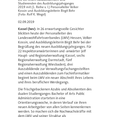
Studierenden des Ausbildungsjahrganges
2019 mit (1. Reihe v. l.) Personalleiter Volker
Kossin und Ausbildungsleiterin Birgit Behr
(Foto: Rolf K. Wegst)
02.09.2019
Kassel (lwv):
In 26 erwartungsvolle Gesichter
blickten heute der Personalleiter des
Landeswohlfahrtsverbandes (LWV) Hessen, Volker
Kossin, und Ausbildungsleiterin Birgit Behr bei der
Begrüßung des neuen Ausbildungsjahrganges. Für
22 Inspektoranwärterinnen und -anwärter (elf
Haupt- und Regionalverwaltung Kassel, sechs
Regionalverwaltung Darmstadt, fünf
Regionalverwaltung Wiesbaden), drei
Auszubildende zur Verwaltungsfachangestellten
und einen Auszubildenden zum Fachinformatiker
beginnt beim LWV ein neuer Abschnitt ihres Lebens
und ihres beruflichen Werdegangs.
Die frischgebackenen Azubis und Absolventen des
dualen Studienganges Bachelor of Arts Public
Administration starteten in eine
Orientierungswoche, in deren Verlauf sie ihren
neuen Arbeitgeber von allen Seiten kennenlernen
werden. So machen sich die Nachwuchskräfte mit
dem LWV und seiner Struktur als