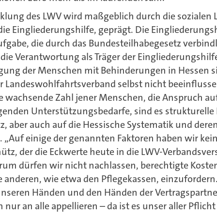
lung des LWV wird maßgeblich durch die sozialen L
e Eingliederungshilfe, geprägt. Die Eingliederungshi
gabe, die durch das Bundesteilhabegesetz verbindl
e Verantwortung als Träger der Eingliederungshilf
rgung der Menschen mit Behinderungen in Hessen si
r Landeswohlfahrtsverband selbst nicht beeinflussen
ie wachsende Zahl jener Menschen, die Anspruch auf
genden Unterstützungsbedarfe, sind es strukturelle 
z, aber auch auf die Hessische Systematik und der
 „Auf einige der genannten Faktoren haben wir keiner
ütz, der die Eckwerte heute in die LWV-Verbandsv
rum dürfen wir nicht nachlassen, berechtigte Kost
 anderen, wie etwa den Pflegekassen, einzufordern
unseren Händen und den Händen der Vertragspartne
nur an alle appellieren – da ist es unser aller Pflich