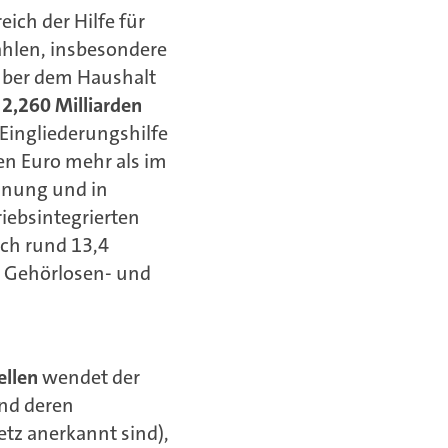
ich der Hilfe für
ahlen, insbesondere
über dem Haushalt
 2,260 Milliarden
Eingliederungshilfe
en Euro mehr als im
hnung und in
ebsintegrierten
ch rund 13,4
es Gehörlosen- und
ellen
wendet der
und deren
tz anerkannt sind),