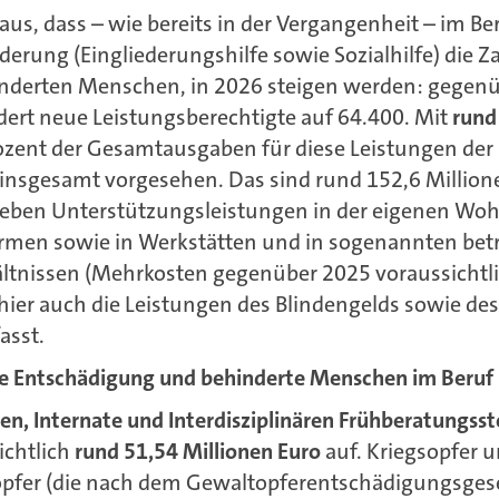
s, dass – wie bereits in der Vergangenheit – im Bere
rung (Eingliederungshilfe sowie Sozialhilfe) die Z
hinderten Menschen, in 2026 steigen werden: gegen
ert neue Leistungsberechtigte auf 64.400. Mit
rund
ozent der Gesamtausgaben für diese Leistungen der 
e insgesamt vorgesehen. Das sind rund 152,6 Million
Neben Unterstützungsleistungen in der eigenen Wo
en sowie in Werkstätten und in sogenannten betri
ltnissen (Mehrkosten gegenüber 2025 voraussichtli
 hier auch die Leistungen des Blindengelds sowie d
asst.
le Entschädigung und behinderte Menschen im Beruf
en, Internate und Interdisziplinären Frühberatungsst
ichtlich
rund 51,54 Millionen Euro
auf. Kriegsopfer 
pfer (die nach dem Gewaltopferentschädigungsgese