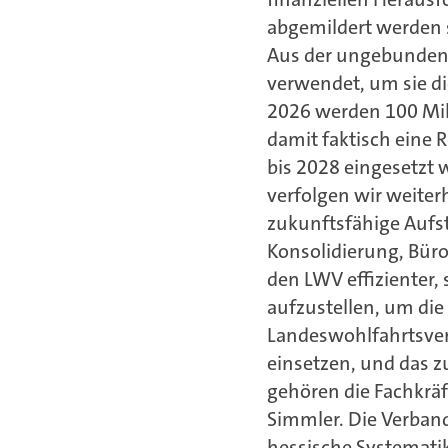
abgemildert werden
Aus der ungebundene
verwendet, um sie d
2026 werden 100 Mill
damit faktisch eine 
bis 2028 eingesetzt 
verfolgen wir weiterh
zukunftsfähige Aufst
Konsolidierung, Büro
den LWV effizienter,
aufzustellen, um die
Landeswohlfahrtsver
einsetzen, und das z
gehören die Fachkräf
Simmler. Die Verban
hessische Systemati