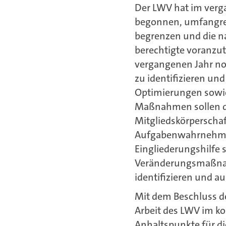
Der LWV hat im verg
begonnen, umfangre
begrenzen und die na
berechtigte voranzu
vergangenen Jahr no
zu identifizieren u
Optimierungen sowie
Maßnahmen sollen da
Mitgliedskörperschaf
Aufgabenwahrnehmung
Eingliederungshilfe 
Veränderungsmaßnah
identifizieren und a
Mit dem Beschluss d
Arbeit des LWV im ko
Anhaltspunkte für di