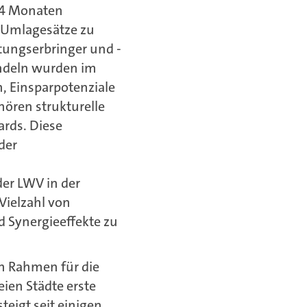
n 4 Monaten
 Umlagesätze zu
stungserbringer und -
andeln wurden im
, Einsparpotenziale
ören strukturelle
rds. Diese
der
er LWV in der
Vielzahl von
Synergieeffekte zu
n Rahmen für die
ien Städte erste
eigt seit einigen