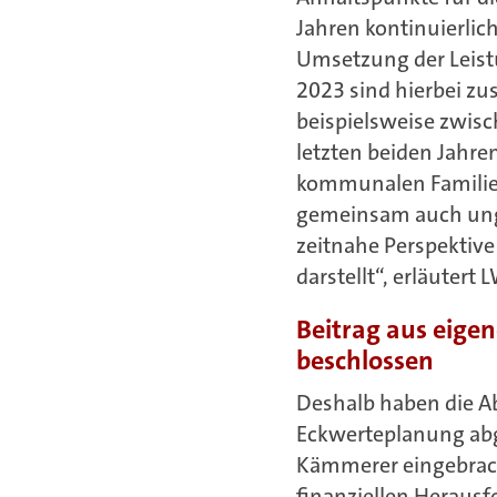
Jahren kontinuierlic
Umsetzung der Leistu
2023 sind hierbei zu
beispielsweise zwisc
letzten beiden Jahre
kommunalen Familie, 
gemeinsam auch ung
zeitnahe Perspektive 
darstellt“, erläuter
Beitrag aus eige
beschlossen
Deshalb haben die A
Eckwerteplanung abg
Kämmerer eingebrach
finanziellen Heraus