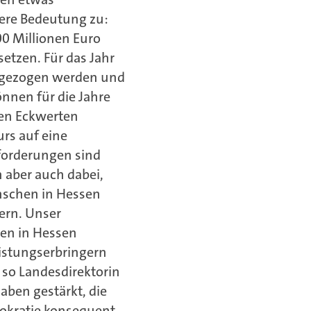
ere Bedeutung zu:
0 Millionen Euro
tzen. Für das Jahr
eingezogen werden und
nnen für die Jahre
ten Eckwerten
urs auf eine
sforderungen sind
 aber auch dabei,
enschen in Hessen
hern. Unser
en in Hessen
eistungserbringern
 so Landesdirektorin
ben gestärkt, die
rokratie konsequent