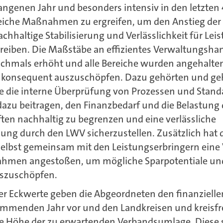
angenen Jahr und besonders intensiv in den letzte
iche Maßnahmen zu ergreifen, um den Anstieg der
chhaltige Stabilisierung und Verlässlichkeit für Lei
treiben. Die Maßstäbe an effizientes Verwaltungsh
chmals erhöht und alle Bereiche wurden angehalten
nd konsequent auszuschöpfen. Dazu gehörten und geh
 die interne Überprüfung von Prozessen und Standa
zu beitragen, den Finanzbedarf und die Belastung 
ten nachhaltig zu begrenzen und eine verlässliche
 durch den LWV sicherzustellen. Zusätzlich hat d
selbst gemeinsam mit den Leistungserbringern eine 
men angestoßen, um mögliche Sparpotentiale und 
uszuschöpfen.
er Eckwerte geben die Abgeordneten den finanzielle
mmenden Jahr vor und den Landkreisen und kreisfre
e Höhe der zu erwartenden Verbandsumlage. Diese st