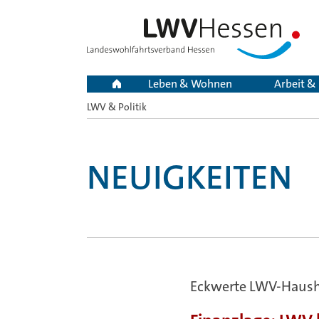
Leben & Wohnen
Arbeit &
LWV & Politik
Sie
sind
hier:
NEUIGKEITEN
Eckwerte LWV-Haush