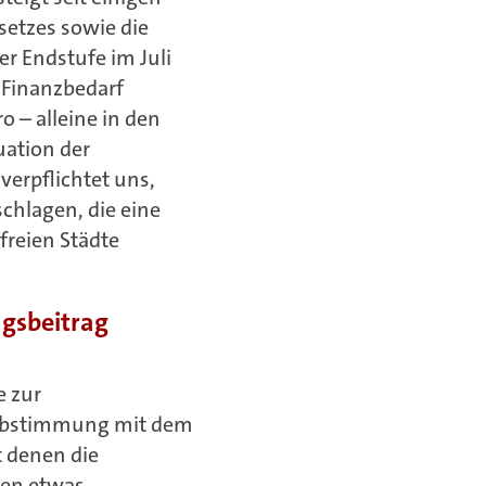
setzes sowie die
r Endstufe im Juli
r Finanzbedarf
 – alleine in den
uation der
erpflichtet uns,
hlagen, die eine
sfreien Städte
ngsbeitrag
e zur
 Abstimmung mit dem
 denen die
ren etwas