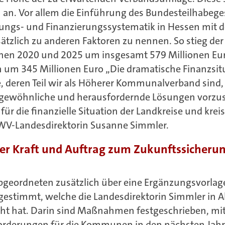
h an. Vor allem die Einführung des Bundesteilhabege
ngs- und Finanzierungssystematik in Hessen mit de
sätzlich zu anderen Faktoren zu nennen. So stieg de
hen 2020 und 2025 um insgesamt 579 Millionen Euro
n um 345 Millionen Euro „Die dramatische Finanzsit
deren Teil wir als Höherer Kommunalverband sind, v
ewöhnliche und herausfordernde Lösungen vorzusc
für die finanzielle Situation der Landkreise und krei
t LWV-Landesdirektorin Susanne Simmler.
ner Kraft und Auftrag zum Zukunftssicheru
bgeordneten zusätzlich über eine Ergänzungsvorlag
estimmt, welche die Landesdirektorin Simmler in
t hat. Darin sind Maßnahmen festgeschrieben, mit
forderungen für die Kommunen in den nächsten Jah