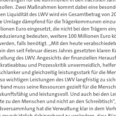
 sollen. Zwei Maßnahmen kommt dabei eine besond
n Liquidität des LWV wird ein Gesamtbetrag von 20
ie Umlage dämpfend für die Trägerkommunen einzuse
ionen Euro eingesetzt, die nicht bei den Trägern 
Reduzierung bedeuten, weitere 100 Millionen Euro kö
werden, falls benötigt. „Mit den heute verabschiede
in den seit Februar dieses Jahres gesetzten klaren K
ellung des LWV. Angesichts der finanziellen Herau
kratieabbau und Prozesskritik unvermeidlich, helfen
 schlanker und gleichzeitig leistungsstark für die M
 so wichtigen Leistungen des LWV langfristig zu sic
band muss seine Ressourcen gezielt für die Mensch
ukunftsfähig und leistungsvoll. Und auch bei den L
te zu den Menschen und nicht an den Schreibtisch“,
dsversammlung hat die Verwaltung klar in dem Vorha
k grundsätzlich dahingehend zu verändern, dass Bü