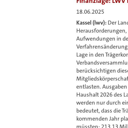
Finanzlage: LWV 
18.06.2025
Kassel (lwv):
Der Lan
Herausforderungen, 
Aufwendungen in der
Verfahrensänderunge
Lage in den Trägerk
Verbandsversammlun
berücksichtigen dies
Mitgliedskörperscha
entlasten. Ausgaben
Haushalt 2026 des 
werden nur durch ei
bedeutet, dass die Tr
kommenden Jahr pla
müssten; 213,13 Mill