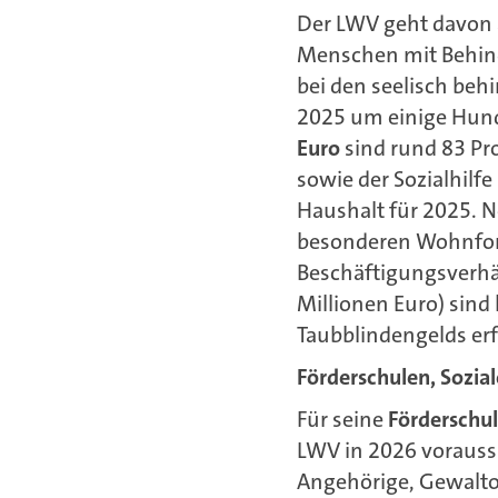
Der LWV geht davon au
Menschen mit Behinde
bei den seelisch be
2025 um einige Hund
Euro
sind rund 83 Pr
sowie der Sozialhilf
Haushalt für 2025. 
besonderen Wohnform
Beschäftigungsverhä
Millionen Euro) sind
Taubblindengelds erf
Förderschulen, Sozia
Für seine
Förderschul
LWV in 2026 vorauss
Angehörige, Gewalto