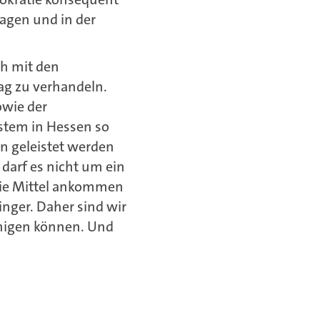
ragen und in der
h mit den
ag zu verhandeln.
owie der
stem in Hessen so
en geleistet werden
 darf es nicht um ein
die Mittel ankommen
inger. Daher sind wir
inigen können. Und