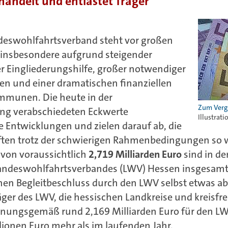
handelt und entlastet Träger
deswohlfahrtsverband steht vor großen
insbesondere aufgrund steigender
 Eingliederungshilfe, großer notwendiger
n und einer dramatischen finanziellen
ommunen. Die heute in der
g verabschiedeten Eckwerte
Illustrati
e Entwicklungen und zielen darauf ab, die
ften trotz der schwierigen Rahmenbedingungen so w
 von voraussichtlich
2,719 Milliarden Euro
sind in de
Landeswohlfahrtsverbandes (LWV) Hessen insgesam
nen Begleitbeschluss durch den LWV selbst etwas ab
äger des LWV, die hessischen Landkreise und kreisfre
nungsgemäß rund 2,169 Milliarden Euro für den L
ionen Euro mehr als im laufenden Jahr.