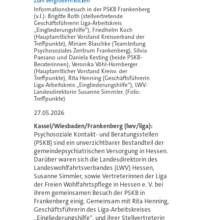
Informationsbesuch in der PSKB Frankenberg
(v.l.): Brigitte Roth (stellvertretende
Geschäftsführerin Liga-Arbeitskreis
„Eingliederungshilfe“), Friedhelm Koch
(Hauptamtlicher Vorstand Kreisverband der
Treffpunkte), Miriam Blaschke (Teamleitung
Psychosoziales Zentrum Frankenberg), Silvia
Paesano und Daniela Kesting (beide PSKB-
Beraterinnen), Veronika Vöhl-Homberger
(Hauptamtlicher Vorstand Kreisv. der
Treffpunkte), Rita Henning (Geschäftsführerin
Liga-Arbeitskreis „Eingliederungshilfe“), LWV-
Landesdirektorin Susanne Simmler. (Foto:
Treffpunkte)
27.05.2026
Kassel/Wiesbaden/Frankenberg (lwv/liga):
Psychosoziale Kontakt- und Beratungsstellen
(PSKB) sind ein unverzichtbarer Bestandteil der
gemeindepsychiatrischen Versorgung in Hessen.
Darüber waren sich die Landesdirektorin des
Landeswohlfahrtsverbandes (LWV) Hessen,
Susanne Simmler, sowie Vertreterinnen der Liga
der Freien Wohlfahrtspflege in Hessen e. V. bei
ihrem gemeinsamen Besuch der PSKB in
Frankenberg einig. Gemeinsam mit Rita Henning,
Geschäftsführerin des Liga-Arbeitskreises
„Eingliederungshilfe“, und ihrer Stellvertreterin