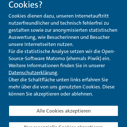
Cookies?
Beschwerde-,
Erklärung zur
Cookies dienen dazu, unseren Internetauftritt
Anregungs- und
Barrierefreiheit
Qualitätsmanagement
nutzerfreundlicher und technisch fehlerfrei zu
gestalten sowie zur anonymisierten statistischen
© Landeswohlfahrtsverband Hessen 2026
Auswertung, wie Besucherinnen und Besucher
unsere Internetseiten nutzen.
Impressum
Seitenübersicht
Seite drucken
Für die statistische Analyse setzen wir die Open-
Source-Software Matomo (ehemals Piwik) ein.
nach oben
Weitere Informationen finden Sie in unserer
Datenschutzerklärung
.
Über die Schaltfläche unten links erfahren Sie
mehr über die von uns genutzten Cookies. Diese
können Sie akzeptieren oder ablehnen.
Alle Cookies akzeptieren