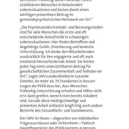
stabilisieren Menschen in belastenden
Lebenssituationen und leisten damit einen
wichtigen präventiven Beitrag im
gemeindepsychiatrischen Netzwerk vor Ort.“
„Die Psychosozialen Kontakt- und Beratungsstellen
sind für viele Menschen die erste und oft
entscheidende Anlaufstelle in schwierigen
Lebenssituationen. Hier finden Betroffene und
Angehörige Gehör, Orientierung und konkrete
Unterstützung. Ich danke den Mitarbeitenden
ausdrücklich für ihre engagierte und oft auch
emotional herausfordernde Arbeit. Sie leisten
jeden Tag einen unverzichtbaren Beitrag für
gesellschaftlichen Zusammenhalt und Teilhabe vor
Ort“, sagte LWV-Landesdirektorin Susanne
Simmler. An mehr als 70 Standorten in Hessen
tragen die PSKB dazu bei, dass Menschen
frühzeitig Unterstützung erhalten und Hilfen nicht
erst dann greifen, wenn Krisen bereits eskaliert
sind. Gerade diese niedrigschwellige und
präventive Arbeit entlastet langfristig auch andere
Bereiche des Gesundheits- und Sozialwesens.
Der LWV ist heute – abgesehen von individuellen
Trägerzuschüssen oder Drittmitteln – faktisch
Hauptfinanzierer des PSKB-Systems in Hessen.