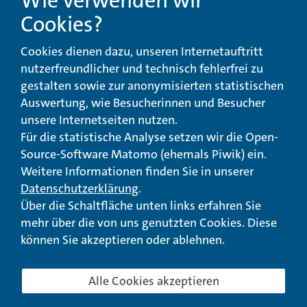
Wie verwenden wir
Cookies?
Beschwerde-,
Erklärung zur
Cookies dienen dazu, unseren Internetauftritt
Anregungs- und
Barrierefreiheit
Qualitätsmanagement
nutzerfreundlicher und technisch fehlerfrei zu
gestalten sowie zur anonymisierten statistischen
© Landeswohlfahrtsverband Hessen 2026
Auswertung, wie Besucherinnen und Besucher
unsere Internetseiten nutzen.
Impressum
Seitenübersicht
Seite drucken
Für die statistische Analyse setzen wir die Open-
Source-Software Matomo (ehemals Piwik) ein.
nach oben
Weitere Informationen finden Sie in unserer
Datenschutzerklärung
.
Über die Schaltfläche unten links erfahren Sie
mehr über die von uns genutzten Cookies. Diese
können Sie akzeptieren oder ablehnen.
Alle Cookies akzeptieren