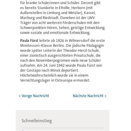
für kranke Schülerinnen und Schüler. Derzeit gibt
es bereits Standorte in Eltville, Herborn (mit
Außenstellen in Limburg und Wetzlar), Kassel,
Marburg und Riedstadt. Daneben ist der LWV
Träger von acht weiteren Förderschulen mit den
Schwerpunkten Hören, Sehen, geistige Entwicklung
sowie soziale und emotionale Entwicklung.
Paula Fürst
leitete ab 1926 in Wilmersdorf die erste
Montessori–Klasse Berlins. Die jüdische Pädagogin
wurde später Leiterin der Theodor-Herzl-Schule,
einer zionistisch ausgerichteten Privatschule, die
nach den Novemberpogromen viele neue Schüler
aufnahm. Am 24. Juni 1942 wurde Paula Fürst von
der Gestapo nach Minsk deportiert.
Höchstwahrscheinlich wurde sie in einem
Vernichtungslager in Osteuropa ermordet.
< Vorige Nachricht
Nächste Nachricht >
Schnelleinstieg