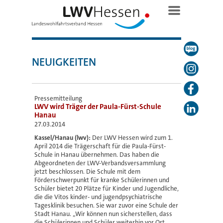
NEUIGKEITEN
Pressemitteilung
LWV wird Träger der Paula-Fürst-Schule
Hanau
27.03.2014
Kassel/Hanau (lwv):
Der LWV Hessen wird zum 1.
April 2014 die Trägerschaft für die Paula-Fürst-
Schule in Hanau übernehmen. Das haben die
Abgeordneten der LWV-Verbandsversammlung
jetzt beschlossen. Die Schule mit dem
Förderschwerpunkt für kranke Schülerinnen und
Schüler bietet 20 Plätze für Kinder und Jugendliche,
die die Vitos kinder- und jugendpsychiatrische
Tagesklinik besuchen. Sie war zuvor eine Schule der
Stadt Hanau. „Wir können nun sicherstellen, dass
die Schülerinnen und Schüler weiterhin vor Ort