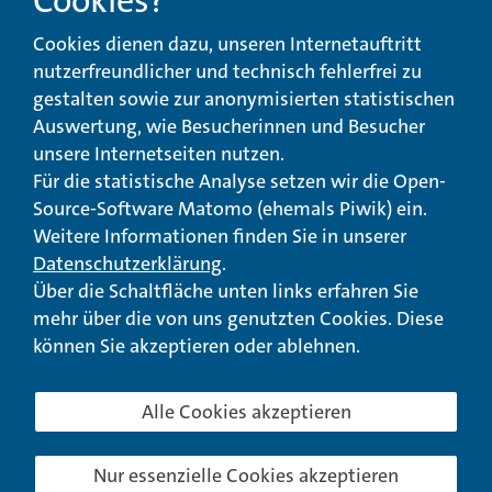
Cookies?
Beschwerde-,
Erklärung zur
Cookies dienen dazu, unseren Internetauftritt
Anregungs- und
Barrierefreiheit
Qualitätsmanagement
nutzerfreundlicher und technisch fehlerfrei zu
gestalten sowie zur anonymisierten statistischen
© Landeswohlfahrtsverband Hessen 2026
Auswertung, wie Besucherinnen und Besucher
unsere Internetseiten nutzen.
Impressum
Seitenübersicht
Seite drucken
Für die statistische Analyse setzen wir die Open-
Source-Software Matomo (ehemals Piwik) ein.
nach oben
Weitere Informationen finden Sie in unserer
Datenschutzerklärung
.
Über die Schaltfläche unten links erfahren Sie
mehr über die von uns genutzten Cookies. Diese
können Sie akzeptieren oder ablehnen.
Alle Cookies akzeptieren
Nur essenzielle Cookies akzeptieren