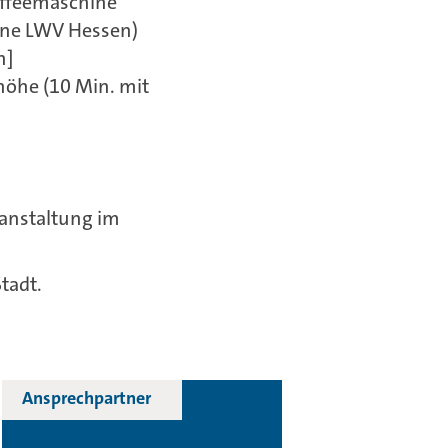
affeemaschine
tine LWV Hessen)
n]
höhe (10 Min. mit
ranstaltung im
tadt.
Ansprechpartner