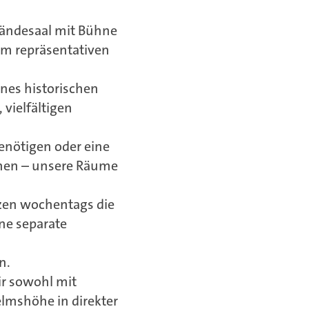
tändesaal mit Bühne
um repräsentativen
ines historischen
vielfältigen
 benötigen oder eine
chen – unsere Räume
utzen wochentags die
ne separate
n.
ir sowohl mit
lmshöhe in direkter