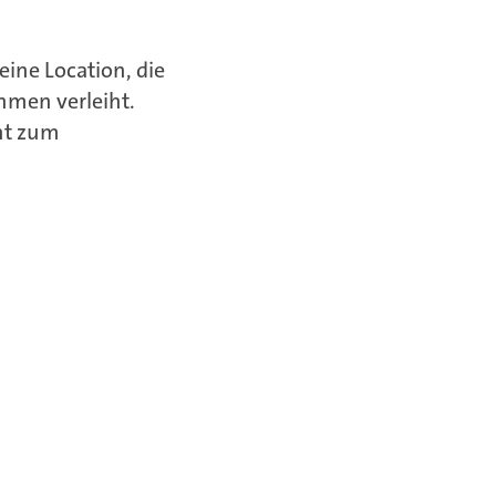
ine Location, die
hmen verleiht.
nt zum