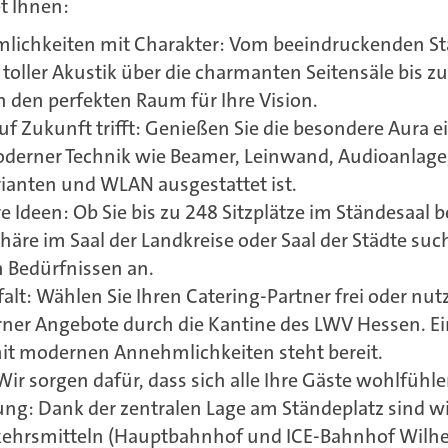
t Ihnen:
umlichkeiten mit Charakter: Vom beeindruckenden S
oller Akustik über die charmanten Seitensäle bis z
n den perfekten Raum für Ihre Vision.
f Zukunft trifft: Genießen Sie die besondere Aura e
oderner Technik wie Beamer, Leinwand, Audioanlage, 
ianten und WLAN ausgestattet ist.
Ihre Ideen: Ob Sie bis zu 248 Sitzplätze im Ständesaal
äre im Saal der Landkreise oder Saal der Städte su
n Bedürfnissen an.
lfalt: Wählen Sie Ihren Catering-Partner frei oder n
rner Angebote durch die Kantine des LWV Hessen. Ei
it modernen Annehmlichkeiten steht bereit.
 Wir sorgen dafür, dass sich alle Ihre Gäste wohlfühle
ng: Dank der zentralen Lage am Ständeplatz sind w
rkehrsmitteln (Hauptbahnhof und ICE-Bahnhof Wilhe