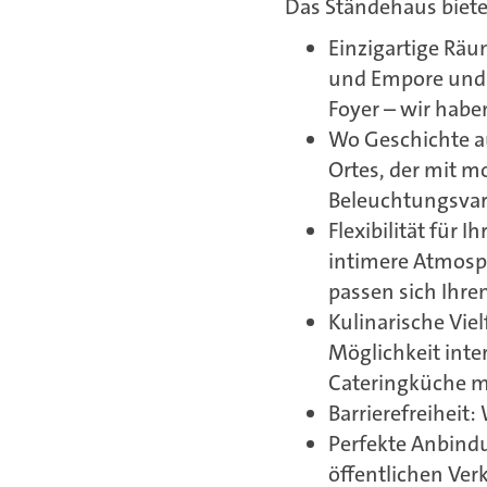
Das Ständehaus biete
Einzigartige Rä
und Empore und t
Foyer – wir habe
Wo Geschichte au
Ortes, der mit m
Beleuchtungsvar
Flexibilität für 
intimere Atmosph
passen sich Ihre
Kulinarische Vie
Möglichkeit inte
Cateringküche m
Barrierefreiheit:
Perfekte Anbindu
öffentlichen Ve