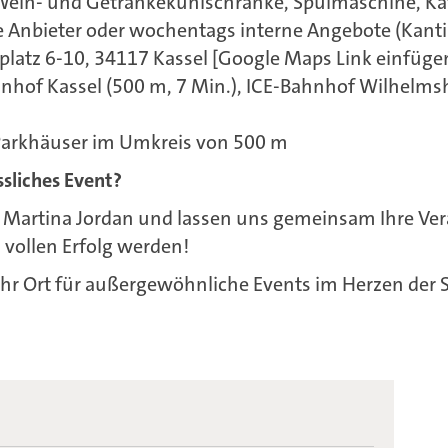
Wein- und Getränkekühlschränke, Spülmaschine, K
ne Anbieter oder wochentags interne Angebote (Kan
platz 6-10, 34117 Kassel [Google Maps Link einfüge
hof Kassel (500 m, 7 Min.), ICE-Bahnhof Wilhelms
 Parkhäuser im Umkreis von 500 m
ssliches Event?
n Martina Jordan und lassen uns gemeinsam Ihre Ve
vollen Erfolg werden!
Ihr Ort für außergewöhnliche Events im Herzen der S