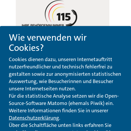
Wie verwenden wir
Cookies?
Beschwerde-,
Erklärung zur
Cookies dienen dazu, unseren Internetauftritt
Anregungs- und
Barrierefreiheit
Qualitätsmanagement
nutzerfreundlicher und technisch fehlerfrei zu
gestalten sowie zur anonymisierten statistischen
© Landeswohlfahrtsverband Hessen 2026
Auswertung, wie Besucherinnen und Besucher
unsere Internetseiten nutzen.
Impressum
Seitenübersicht
Seite drucken
Für die statistische Analyse setzen wir die Open-
Source-Software Matomo (ehemals Piwik) ein.
nach oben
Weitere Informationen finden Sie in unserer
Datenschutzerklärung
.
Über die Schaltfläche unten links erfahren Sie