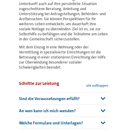
Unterkunft auch auf ihre persönliche Situation
zugeschnittene Beratung, Anleitung und
Unterstützung bei Antragstellungen, Behörden- und
Arztbesuchen. Sie können Perspektiven für ihr
weiteres Leben entwickeln, um dauerhaft ihre
soziale Notlage zu überwinden. Ziel ist es, sie zur
Selbsthilfe zu befähigen und die Teilnahme am Leben
in der Gemeinschaft sicherzustellen.
Mit dem Einzug in eine Wohnung oder der
Vermittlung in spezialisierte Einrichtungen ist die
Betreuung in einer stationären Einrichtung der Hilfe
zur Überwindung besonderer sozialer
Schwierigkeiten beendet.
Schritte zur Leistung
alle aufklappen
Sind die Voraussetzungen erfüllt?
Menschen, bei denen besondere Lebensverhältnisse
An wen kann ich mich wenden?
mit sozialen Schwierigkeiten verbunden sind, haben
einen gesetzlichen Anspruch auf Leistungen der Hilfe
Als überörtlicher Träger ist der
zur Überwindung besonderer sozialer
Welche Formulare und Unterlagen?
Landeswohlfahrtsverband (LWV) Hessen für die
Schwierigkeiten, wenn sie sich nicht selbst helfen
Bewilligung stationärer Leistungen nach §§ 67 ff.
Sie können den Antrag auf Leistungen der Hilfe zur
können.