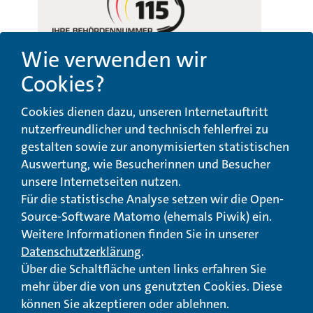
Wie verwenden wir
Cookies?
Beschwerde-,
Erklärung zur
Cookies dienen dazu, unseren Internetauftritt
Anregungs- und
Barrierefreiheit
Qualitätsmanagement
nutzerfreundlicher und technisch fehlerfrei zu
gestalten sowie zur anonymisierten statistischen
© Landeswohlfahrtsverband Hessen 2026
Auswertung, wie Besucherinnen und Besucher
unsere Internetseiten nutzen.
Impressum
Seitenübersicht
Seite drucken
Für die statistische Analyse setzen wir die Open-
Source-Software Matomo (ehemals Piwik) ein.
nach oben
Weitere Informationen finden Sie in unserer
Datenschutzerklärung
.
Über die Schaltfläche unten links erfahren Sie
mehr über die von uns genutzten Cookies. Diese
können Sie akzeptieren oder ablehnen.