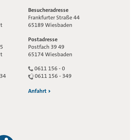
Besucheradresse
Frankfurter Straße 44
t
65189 Wiesbaden
Postadresse
65
Postfach 39 49
t
65174 Wiesbaden
0611 156 - 0
234
0611 156 - 349
Anfahrt