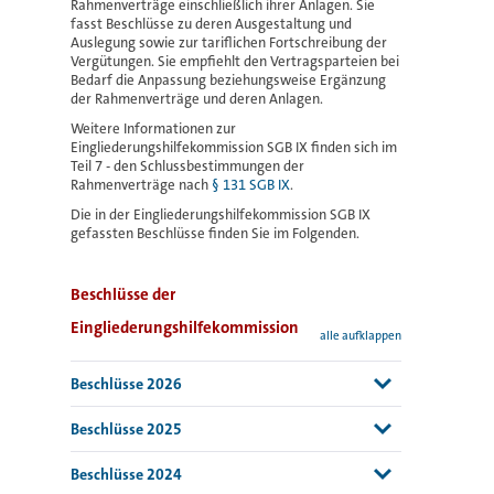
Rahmenverträge einschließlich ihrer Anlagen. Sie
fasst Beschlüsse zu deren Ausgestaltung und
Auslegung sowie zur tariflichen Fortschreibung der
Vergütungen. Sie empfiehlt den Vertragsparteien bei
Bedarf die Anpassung beziehungsweise Ergänzung
der Rahmenverträge und deren Anlagen.
Weitere Informationen zur
Eingliederungshilfekommission SGB IX finden sich im
Teil 7 - den Schlussbestimmungen der
Rahmenverträge nach
§ 131 SGB IX
.
Die in der Eingliederungshilfekommission SGB IX
gefassten Beschlüsse finden Sie im Folgenden.
Beschlüsse der
Eingliederungshilfekommission
alle aufklappen
Beschlüsse 2026
24.03.2026
- Auftrag an die AG Tarif
Beschlüsse 2025
24.03.2026
- Beendigung AG ABC und
Beauftragung Arbeitskorb 1
26.03.2025
- Verlängerung des Verfahrens bei
24.03.2026
- Anlage zum Beschluss: Schaubild
Beschlüsse 2024
WE mit geschlossener Unterbringung
zur Arbeitsstruktur