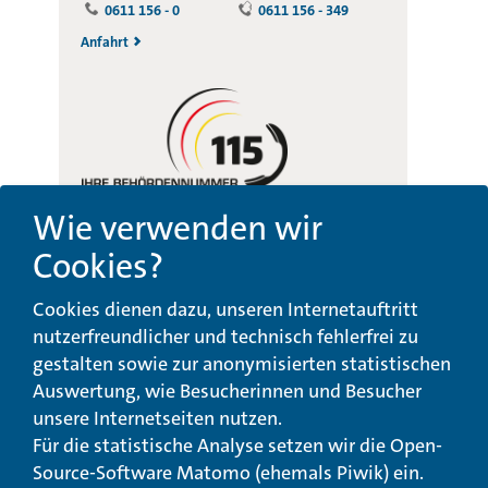
0611 156 - 0
0611 156 - 349
Anfahrt
Wie verwenden wir
Cookies?
Beschwerde-,
Erklärung zur
Cookies dienen dazu, unseren Internetauftritt
Anregungs- und
Barrierefreiheit
Qualitätsmanagement
nutzerfreundlicher und technisch fehlerfrei zu
gestalten sowie zur anonymisierten statistischen
© Landeswohlfahrtsverband Hessen 2026
Auswertung, wie Besucherinnen und Besucher
unsere Internetseiten nutzen.
Impressum
Seitenübersicht
Seite drucken
Für die statistische Analyse setzen wir die Open-
Source-Software Matomo (ehemals Piwik) ein.