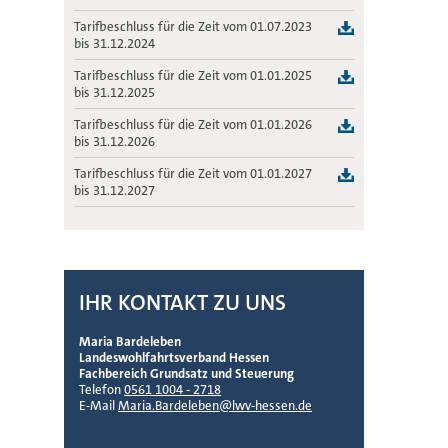
05.12.2022
- Berechnungsbögen für
Dokumentation der Leistungserbringung
PerSEH
06.12.2023
- Berechnungsbogen
Fahrtkostenbudgets
(RV3)
Tarifbeschluss für die Zeit vom 01.07.2023
13.12.2021
- Umrechnungsdatei und
Investitionskosten im Bestand (RV 3)
05.12.2022
- Anlage zu Fahrtkostenbudgets:
bis 31.12.2024
Handbuch für die Umstellung RV 3
06.12.2023
- Verfahren der pauschalen
Entfernungskilometer
13.12.2021
- Umrechnungsdatei und
Finanzierung von Kurzzeitbetreuung
05.12.2022
- Anlage zu Fahrtkostenbudgets:
Tarifbeschluss für die Zeit vom 01.01.2025
Handbuch für die Umstellung RV 2
06.12.2023
- Anpassung jährliche
Kostenkalkulation
bis 31.12.2025
Dokumentation (RV2)
06.12.2023
- Anpassung jährliche
Tarifbeschluss für die Zeit vom 01.01.2026
Dokumentation (RV 3)
bis 31.12.2026
Tarifbeschluss für die Zeit vom 01.01.2027
bis 31.12.2027
IHR KONTAKT ZU UNS
Maria Bardeleben
Landeswohlfahrtsverband Hessen
Fachbereich Grundsatz und Steuerung
Telefon
0561 1004 - 2718
E-Mail
Maria.Bardeleben@lwv-hessen.de