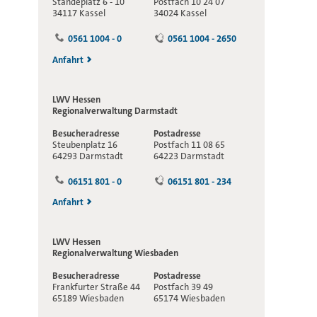
Ständeplatz 6 - 10
Postfach 10 24 07
34117 Kassel
34024 Kassel
0561 1004 - 0
0561 1004 - 2650
Anfahrt
LWV Hessen
Regionalverwaltung
Darmstadt
Besucheradresse
Postadresse
Steubenplatz 16
Postfach 11 08 65
64293 Darmstadt
64223 Darmstadt
06151 801 - 0
06151 801 - 234
Anfahrt
LWV Hessen
Regionalverwaltung
Wiesbaden
Besucheradresse
Postadresse
Frankfurter Straße 44
Postfach 39 49
65189 Wiesbaden
65174 Wiesbaden