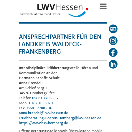
ANSPRECHPARTNER FÜR DEN
LANDKREIS WALDECK-
FRANKENBERG
Interdisziplinäre Frühberatungsstelle Hören und
Kommunikation an der
Hermann-Schafft-Schule
Anna Brendel
Am Schloßberg 1
34576 Homberg/Efze
Telefon
05681 7708 - 37
Mobil
0162 1058070
Fax
05681 7708 - 36
anna.brendel@lwv-hessen.de
Fruehberatung-Hoeren-Homberg@lwv-hessen.de
https://www.hss-homberg.de
Offene Beratungsstelle sowie überwiegend mobile