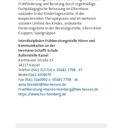
Frühförderung und Beratung durch regelmäßige
fachpädagogische Betreuung im Elternhaus
und/oder in der Kindertagesstätte, in der
kooperierenden Therapiepraxis und im weiteren
sozialen Umfeld des Kindes, ambulante
Förderangebote in der Beratungsstelle; Eltern-Kind-
Gruppen; Spielgruppen
Interdisziplinäre Frühberatungsstelle Hören und
Kommunikation an der
Hermann-Schafft-Schule
Außenstelle Kassel
Karthäuser Straße 15
34117 Kassel
Telefon
0561 315710
o.
05681 7708 - 37
Mobil
0162 1058070
Fax
0561 3160092
o.
05681 7708 - 36
anna.brendel@lwv-hessen.de
Fruehberatung-Hoeren-Homberg@lwv-hessen.de
https://www.hss-homberg.de