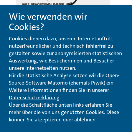
Wie verwenden wir
Cookies?
Beschwerde-,
Erklärung zur
Cookies dienen dazu, unseren Internetauftritt
Anregungs- und
Barrierefreiheit
Qualitätsmanagement
nutzerfreundlicher und technisch fehlerfrei zu
gestalten sowie zur anonymisierten statistischen
© Landeswohlfahrtsverband Hessen 2026
Auswertung, wie Besucherinnen und Besucher
unsere Internetseiten nutzen.
Impressum
Seitenübersicht
Seite drucken
Für die statistische Analyse setzen wir die Open-
Source-Software Matomo (ehemals Piwik) ein.
nach oben
Weitere Informationen finden Sie in unserer
Datenschutzerklärung
.
Über die Schaltfläche unten links erfahren Sie
mehr über die von uns genutzten Cookies. Diese
können Sie akzeptieren oder ablehnen.