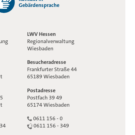
Gebärdensprache
LWV Hessen
tung
Regionalverwaltung
Wiesbaden
Besucheradresse
Frankfurter Straße 44
t
65189 Wiesbaden
Postadresse
65
Postfach 39 49
t
65174 Wiesbaden
0611 156 - 0
234
0611 156 - 349