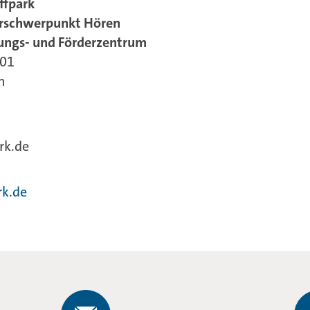
ffpark
erschwerpunkt Hören
ungs- und Förderzentrum
301
n
rk.de
k.de