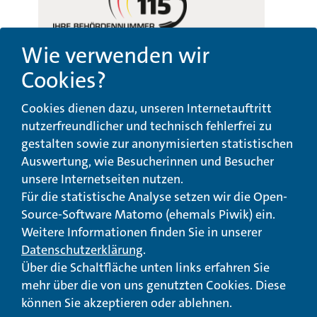
Wie verwenden wir
Cookies?
Beschwerde-,
Erklärung zur
Cookies dienen dazu, unseren Internetauftritt
Anregungs- und
Barrierefreiheit
Qualitätsmanagement
nutzerfreundlicher und technisch fehlerfrei zu
gestalten sowie zur anonymisierten statistischen
© Landeswohlfahrtsverband Hessen 2026
Auswertung, wie Besucherinnen und Besucher
unsere Internetseiten nutzen.
Impressum
Seitenübersicht
Seite drucken
Für die statistische Analyse setzen wir die Open-
Source-Software Matomo (ehemals Piwik) ein.
nach oben
Weitere Informationen finden Sie in unserer
Datenschutzerklärung
.
Über die Schaltfläche unten links erfahren Sie
mehr über die von uns genutzten Cookies. Diese
können Sie akzeptieren oder ablehnen.