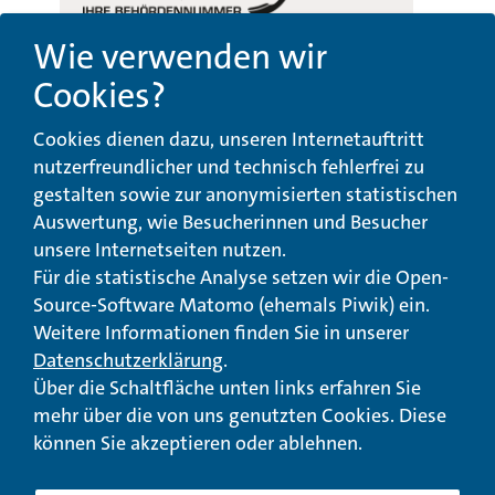
Wie verwenden wir
Cookies?
Beschwerde-,
Erklärung zur
Cookies dienen dazu, unseren Internetauftritt
Anregungs- und
Barrierefreiheit
Qualitätsmanagement
nutzerfreundlicher und technisch fehlerfrei zu
gestalten sowie zur anonymisierten statistischen
© Landeswohlfahrtsverband Hessen 2026
Auswertung, wie Besucherinnen und Besucher
unsere Internetseiten nutzen.
Impressum
Seitenübersicht
Seite drucken
Für die statistische Analyse setzen wir die Open-
Source-Software Matomo (ehemals Piwik) ein.
nach oben
Weitere Informationen finden Sie in unserer
Datenschutzerklärung
.
Über die Schaltfläche unten links erfahren Sie
mehr über die von uns genutzten Cookies. Diese
können Sie akzeptieren oder ablehnen.