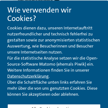
Wie verwenden wir
Cookies?
Beschwerde-,
Erklärung zur
Cookies dienen dazu, unseren Internetauftritt
Anregungs- und
Barrierefreiheit
Qualitätsmanagement
nutzerfreundlicher und technisch fehlerfrei zu
gestalten sowie zur anonymisierten statistischen
© Landeswohlfahrtsverband Hessen 2026
Auswertung, wie Besucherinnen und Besucher
unsere Internetseiten nutzen.
Impressum
Seitenübersicht
Seite drucken
Für die statistische Analyse setzen wir die Open-
Source-Software Matomo (ehemals Piwik) ein.
nach oben
Weitere Informationen finden Sie in unserer
Datenschutzerklärung
.
Über die Schaltfläche unten links erfahren Sie
mehr über die von uns genutzten Cookies. Diese
können Sie akzeptieren oder ablehnen.