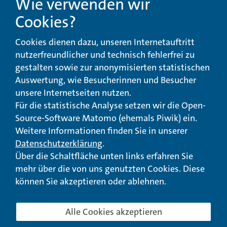
Wie verwenden wir
Cookies?
Beschwerde-,
Erklärung zur
Cookies dienen dazu, unseren Internetauftritt
Anregungs- und
Barrierefreiheit
Qualitätsmanagement
nutzerfreundlicher und technisch fehlerfrei zu
gestalten sowie zur anonymisierten statistischen
© Landeswohlfahrtsverband Hessen 2026
Auswertung, wie Besucherinnen und Besucher
unsere Internetseiten nutzen.
Impressum
Seitenübersicht
Seite drucken
Für die statistische Analyse setzen wir die Open-
Source-Software Matomo (ehemals Piwik) ein.
nach oben
Weitere Informationen finden Sie in unserer
Datenschutzerklärung
.
Über die Schaltfläche unten links erfahren Sie
mehr über die von uns genutzten Cookies. Diese
können Sie akzeptieren oder ablehnen.
Alle Cookies akzeptieren