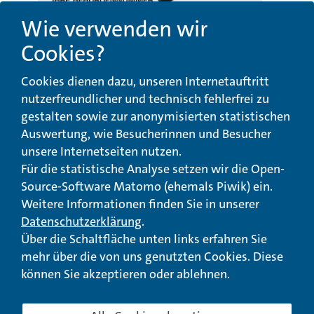
Wie verwenden wir
Cookies?
Beschwerde-,
Erklärung zur
Cookies dienen dazu, unseren Internetauftritt
Anregungs- und
Barrierefreiheit
Qualitätsmanagement
nutzerfreundlicher und technisch fehlerfrei zu
gestalten sowie zur anonymisierten statistischen
© Landeswohlfahrtsverband Hessen 2026
Auswertung, wie Besucherinnen und Besucher
unsere Internetseiten nutzen.
Impressum
Seitenübersicht
Seite drucken
Für die statistische Analyse setzen wir die Open-
Source-Software Matomo (ehemals Piwik) ein.
nach oben
Weitere Informationen finden Sie in unserer
Datenschutzerklärung
.
Über die Schaltfläche unten links erfahren Sie
mehr über die von uns genutzten Cookies. Diese
können Sie akzeptieren oder ablehnen.