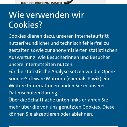
Wie verwenden wir
Cookies?
Beschwerde-,
Erklärung zur
Cookies dienen dazu, unseren Internetauftritt
Anregungs- und
Barrierefreiheit
Qualitätsmanagement
nutzerfreundlicher und technisch fehlerfrei zu
gestalten sowie zur anonymisierten statistischen
© Landeswohlfahrtsverband Hessen 2026
Auswertung, wie Besucherinnen und Besucher
unsere Internetseiten nutzen.
Impressum
Seitenübersicht
Seite drucken
Für die statistische Analyse setzen wir die Open-
Source-Software Matomo (ehemals Piwik) ein.
nach oben
Weitere Informationen finden Sie in unserer
Datenschutzerklärung
.
Über die Schaltfläche unten links erfahren Sie
mehr über die von uns genutzten Cookies. Diese
können Sie akzeptieren oder ablehnen.