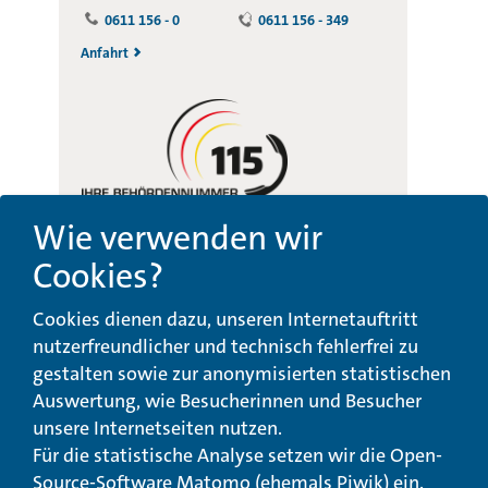
0611 156 - 0
0611 156 - 349
Anfahrt
Wie verwenden wir
Cookies?
Beschwerde-,
Erklärung zur
Cookies dienen dazu, unseren Internetauftritt
Anregungs- und
Barrierefreiheit
Qualitätsmanagement
nutzerfreundlicher und technisch fehlerfrei zu
gestalten sowie zur anonymisierten statistischen
© Landeswohlfahrtsverband Hessen 2026
Auswertung, wie Besucherinnen und Besucher
unsere Internetseiten nutzen.
Impressum
Seitenübersicht
Seite drucken
Für die statistische Analyse setzen wir die Open-
Source-Software Matomo (ehemals Piwik) ein.