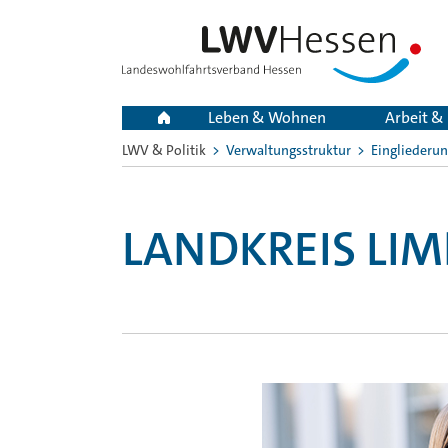
Leben & Wohnen
Arbeit &
LWV & Politik
Verwaltungsstruktur
Eingliederun
Sie
sind
hier:
LANDKREIS LI