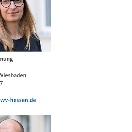
anung
 Wiesbaden
97
7
lwv-hessen.de