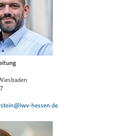
eitung
 Wiesbaden
17
rstein@lwv-hessen.de