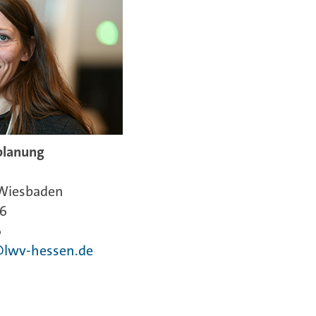
eplanung
 Wiesbaden
46
6
@lwv-hessen.de