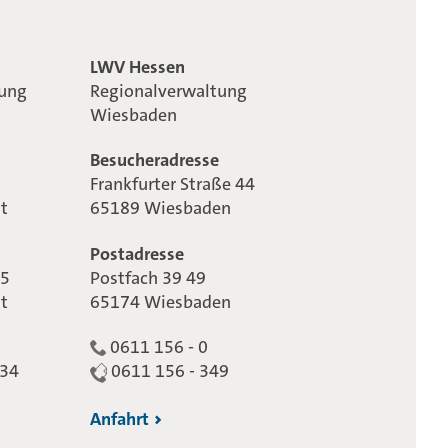
LWV Hessen
tung
Regionalverwaltung
Wiesbaden
Besucheradresse
Frankfurter Straße 44
t
65189 Wiesbaden
Postadresse
65
Postfach 39 49
t
65174 Wiesbaden
0611 156 - 0
234
0611 156 - 349
Anfahrt