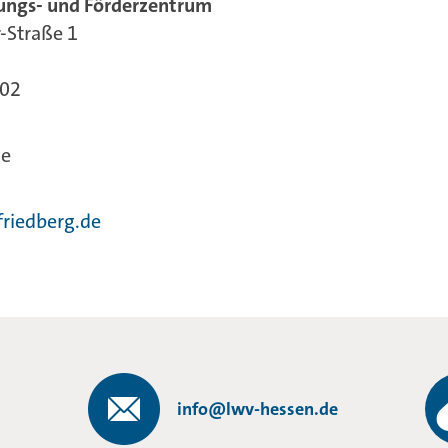
ungs- und Förderzentrum
-Straße 1
102
de
riedberg.de
info@lwv-hessen.de