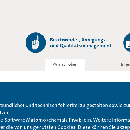
Beschwerde-, Anregungs-
und Qualitätsmanagement
nach oben
Impr
reundlicher und technisch fehlerfrei zu gestalten sowie z
tzen.
rce-Software Matomo (ehemals Piwik) ein. Weitere Informa
ber die von uns genutzten Cookies. Diese können Sie akzep