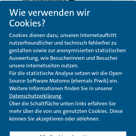
Wie verwenden wir
Cookies?
Beschwerde-,
Erklärung zur
Cookies dienen dazu, unseren Internetauftritt
Anregungs- und
Barrierefreiheit
Qualitätsmanagement
nutzerfreundlicher und technisch fehlerfrei zu
gestalten sowie zur anonymisierten statistischen
© Landeswohlfahrtsverband Hessen 2026
Auswertung, wie Besucherinnen und Besucher
unsere Internetseiten nutzen.
Impressum
Seitenübersicht
Seite drucken
Für die statistische Analyse setzen wir die Open-
Source-Software Matomo (ehemals Piwik) ein.
nach oben
Weitere Informationen finden Sie in unserer
Datenschutzerklärung
.
Über die Schaltfläche unten links erfahren Sie
mehr über die von uns genutzten Cookies. Diese
können Sie akzeptieren oder ablehnen.