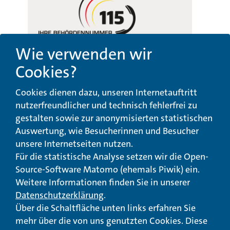
Wie verwenden wir
Cookies?
Beschwerde-,
Erklärung zur
Cookies dienen dazu, unseren Internetauftritt
Anregungs- und
Barrierefreiheit
Qualitätsmanagement
nutzerfreundlicher und technisch fehlerfrei zu
gestalten sowie zur anonymisierten statistischen
© Landeswohlfahrtsverband Hessen 2026
Auswertung, wie Besucherinnen und Besucher
unsere Internetseiten nutzen.
Impressum
Seitenübersicht
Seite drucken
Für die statistische Analyse setzen wir die Open-
Source-Software Matomo (ehemals Piwik) ein.
nach oben
Weitere Informationen finden Sie in unserer
Datenschutzerklärung
.
Über die Schaltfläche unten links erfahren Sie
mehr über die von uns genutzten Cookies. Diese