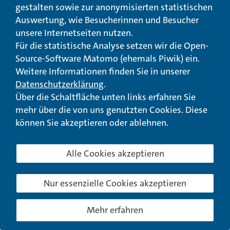
gestalten sowie zur anonymisierten statistischen
Auswertung, wie Besucherinnen und Besucher
unsere Internetseiten nutzen.
Für die statistische Analyse setzen wir die Open-
Walter-Picard-Preisverleihung
Source-Software Matomo (ehemals Piwik) ein.
Ehrenamtliche Arbeit ausgezeichnet
Weitere Informationen finden Sie in unserer
10.03.2020
Datenschutzerklärung
.
Kassel (lwv):
Gleich zwei Preisträger erhalten in
Über die Schaltfläche unten links erfahren Sie
diesem Jahr den Walter-Picard-Preis des
Landeswohlfahrtsverbandes (LWV) Hessen: LWV-
mehr über die von uns genutzten Cookies. Diese
Landesdirektorin Susanne Selbert überreichte heute
können Sie akzeptieren oder ablehnen.
den mit insgesamt 5.000 Euro dotierten...
mehr erfahren
Alle Cookies akzeptieren
Nur essenzielle Cookies akzeptieren
Mehr erfahren