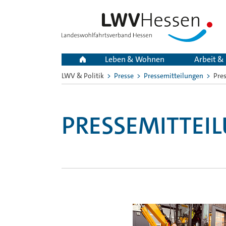
Leben & Wohnen
Arbeit &
LWV & Politik
Presse
Pressemitteilungen
Pre
Sie
sind
hier:
PRESSEMITTEI