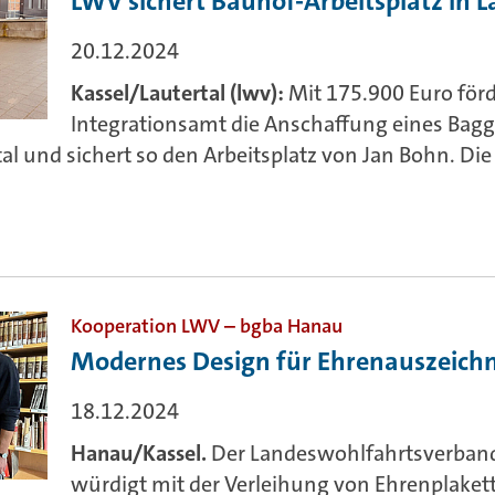
LWV sichert Bauhof-Arbeitsplatz in L
20.12.2024
Kassel/Lautertal (lwv):
Mit 175.900 Euro för
Integrationsamt die Anschaffung eines Bag
l und sichert so den Arbeitsplatz von Jan Bohn. Die
Kooperation LWV – bgba Hanau
Modernes Design für Ehrenauszeic
18.12.2024
Hanau/Kassel.
Der Landeswohlfahrtsverban
würdigt mit der Verleihung von Ehrenplakett