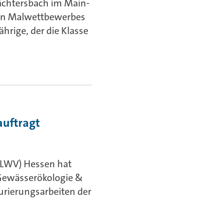
chtersbach im Main-
igen Malwettbewerbes
hrige, der die Klasse
auftragt
(LWV) Hessen hat
, Gewässerökologie &
rierungsarbeiten der