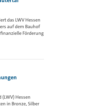
autertal
dert das LWV Hessen
gers auf dem Bauhof
 finanzielle Förderung
hnungen
d (LWV) Hessen
en in Bronze, Silber