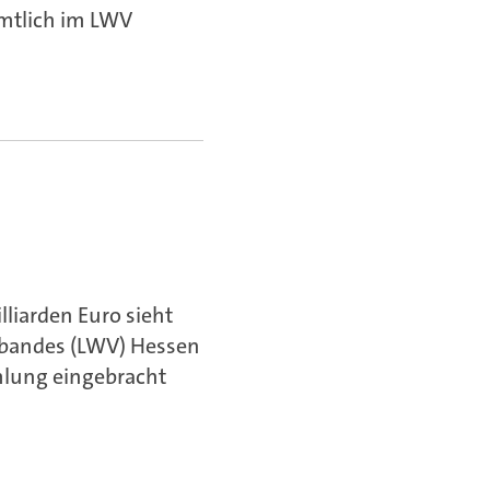
mtlich im LWV
liarden Euro sieht
rbandes (LWV) Hessen
mlung eingebracht