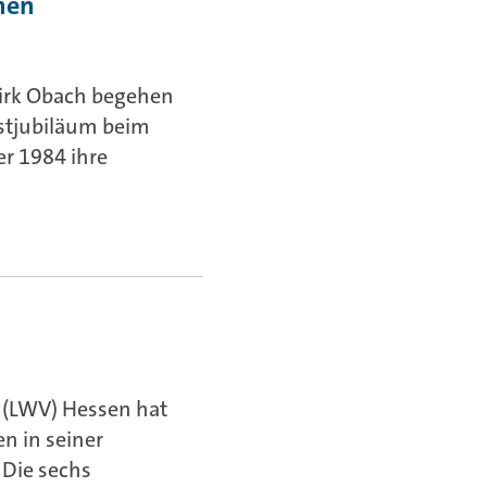
nnen
Dirk Obach begehen
nstjubiläum beim
r 1984 ihre
 (LWV) Hessen hat
n in seiner
Die sechs