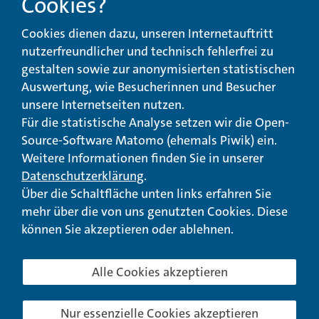
Cookies?
Beschwerde-,
Erklärung zur
Cookies dienen dazu, unseren Internetauftritt
Anregungs- und
Barrierefreiheit
Qualitätsmanagement
nutzerfreundlicher und technisch fehlerfrei zu
gestalten sowie zur anonymisierten statistischen
© Landeswohlfahrtsverband Hessen 2026
Auswertung, wie Besucherinnen und Besucher
unsere Internetseiten nutzen.
Impressum
Seitenübersicht
Seite drucken
Für die statistische Analyse setzen wir die Open-
Source-Software Matomo (ehemals Piwik) ein.
nach oben
Weitere Informationen finden Sie in unserer
Datenschutzerklärung
.
Über die Schaltfläche unten links erfahren Sie
mehr über die von uns genutzten Cookies. Diese
können Sie akzeptieren oder ablehnen.
Alle Cookies akzeptieren
Nur essenzielle Cookies akzeptieren