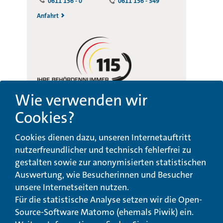
0611 156 - 0
0611 156 - 349
Anfahrt
Wie verwenden wir
Cookies?
Beschwerde-,
Erklärung zur
Cookies dienen dazu, unseren Internetauftritt
Anregungs- und
Barrierefreiheit
Qualitätsmanagement
nutzerfreundlicher und technisch fehlerfrei zu
gestalten sowie zur anonymisierten statistischen
© Landeswohlfahrtsverband Hessen 2026
Auswertung, wie Besucherinnen und Besucher
unsere Internetseiten nutzen.
Impressum
Seitenübersicht
Seite drucken
Für die statistische Analyse setzen wir die Open-
Source-Software Matomo (ehemals Piwik) ein.
nach oben