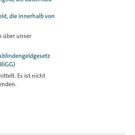
ld, die innerhalb von
h über unser
sblindengeldgesetz
BliGG)
telt. Es ist nicht
enden.