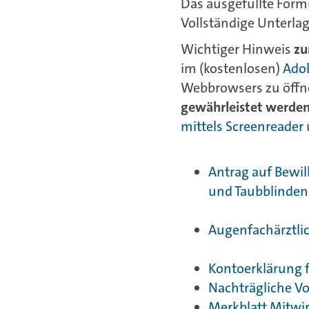
Das ausgefüllte Formu
Vollständige Unterlag
Wichtiger Hinweis
z
im (kostenlosen)
Adob
Webbrowsers zu öffn
gewährleistet werde
mittels Screenreader
Antrag auf Bewi
und Taubblinden
Augenfachärztli
Kontoerklärung 
Nachträgliche Vo
Merkblatt Mitwir