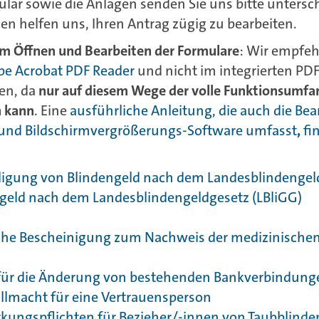
lar sowie die Anlagen senden Sie uns bitte untersc
en helfen uns, Ihren Antrag zügig zu bearbeiten.
um
Öffnen und Bearbeiten der Formulare
: Wir empfeh
e Acrobat PDF Reader
und nicht im integrierten PDF
en, da
nur auf diesem Wege der volle Funktionsumfa
n kann
. Eine
ausführliche Anleitung, die auch die Be
 und Bildschirmvergrößerungs-Software
umfasst
,
fi
lligung von Blindengeld nach dem Landesblindengeld
geld nach dem Landesblindengeldgesetz (LBliGG)
che Bescheinigung zum Nachweis der medizinische
für die Änderung von bestehenden Bankverbindung
llmacht für eine Vertrauensperson
kungspflichten für Bezieher/-innen von Taubblinde