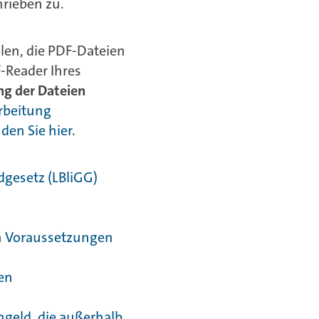
hrieben zu.
len, die PDF-Dateien
-Reader Ihres
ng der Dateien
arbeitung
nden Sie hier
.
gesetz (LBliGG)
n Voraussetzungen
en
ngeld, die außerhalb