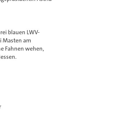
drei blauen LWV-
ei Masten am
he Fahnen wehen,
Hessen.
r