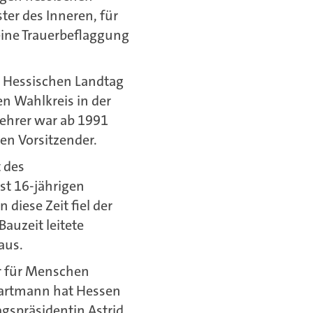
ter des Inneren, für
 eine Trauerbeflaggung
n Hessischen Landtag
en Wahlkreis in der
lehrer war ab 1991
en Vorsitzender.
 des
st 16-jährigen
 diese Zeit fiel der
auzeit leitete
aus.
r für Menschen
Kartmann hat Hessen
agspräsidentin Astrid