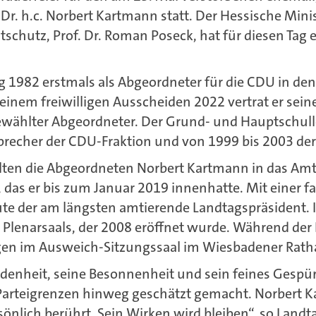
r. h.c. Norbert Kartmann statt. Der Hessische Minis
schutz, Prof. Dr. Roman Poseck, hat für diesen Tag
 1982 erstmals als Abgeordneter für die CDU in de
seinem freiwilligen Ausscheiden 2022 vertrat er sein
gewählter Abgeordneter. Der Grund- und Hauptschul
Sprecher der CDU-Fraktion und von 1999 bis 2003 der
lten die Abgeordneten Norbert Kartmann in das Amt
das er bis zum Januar 2019 innenhatte. Mit einer fa
eute der am längsten amtierende Landtagspräsident. In
Plenarsaals, der 2008 eröffnet wurde. Während der B
gen im Ausweich-Sitzungssaal im Wiesbadener Rath
enheit, seine Besonnenheit und sein feines Gespü
Parteigrenzen hinweg geschätzt gemacht. Norbert 
sönlich berührt. Sein Wirken wird bleiben“, so Landt