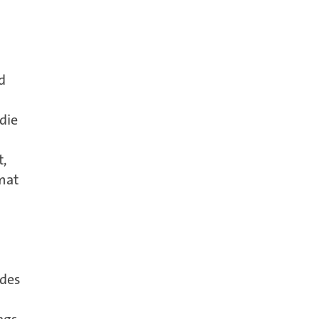
d
die
t,
mat
 des
gs-,