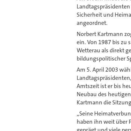
Landtagspräsidenten D
Sicherheit und Heimat
angeordnet.
Norbert Kartmann zog
ein. Von 1987 bis zu 
Wetterau als direkt 
bildungspolitischer 
Am 5. April 2003 wäh
Landtagspräsidenten, 
Amtszeit ist er bis h
Neubau des heutigen 
Kartmann die Sitzun
„Seine Heimatverbund
haben ihn weit über 
geprägt und viele per