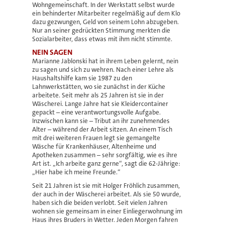
Wohngemeinschaft. In der Werkstatt selbst wurde
ein behinderter Mitarbeiter regelmäßig auf dem Klo
dazu gezwungen, Geld von seinem Lohn abzugeben.
Nur an seiner gedrückten Stimmung merkten die
Sozialarbeiter, dass etwas mit ihm nicht stimmte.
NEIN SAGEN
Marianne Jablonski hat in ihrem Leben gelernt, nein
zu sagen und sich zu wehren. Nach einer Lehre als
Haushaltshilfe kam sie 1987 zu den
Lahnwerkstätten, wo sie zunächst in der Küche
arbeitete. Seit mehr als 25 Jahren ist sie in der
Wäscherei. Lange Jahre hat sie Kleidercontainer
gepackt – eine verantwortungsvolle Aufgabe.
Inzwischen kann sie – Tribut an ihr zunehmendes
Alter – während der Arbeit sitzen. An einem Tisch
mit drei weiteren Frauen legt sie gemangelte
Wäsche für Krankenhäuser, Altenheime und
Apotheken zusammen – sehr sorgfältig, wie es ihre
Art ist. „Ich arbeite ganz gerne“, sagt die 62-Jährige:
„Hier habe ich meine Freunde.“
Seit 21 Jahren ist sie mit Holger Fröhlich zusammen,
der auch in der Wäscherei arbeitet. Als sie 50 wurde,
haben sich die beiden verlobt. Seit vielen Jahren
wohnen sie gemeinsam in einer Einliegerwohnung im
Haus ihres Bruders in Wetter. Jeden Morgen fahren