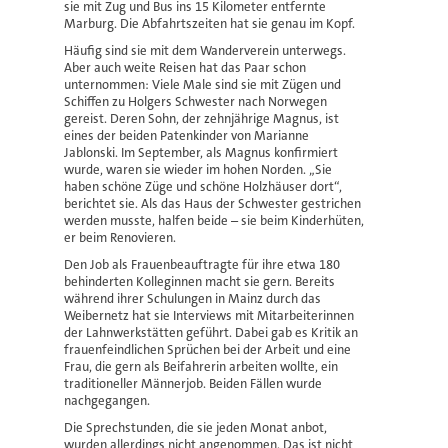
sie mit Zug und Bus ins 15 Kilometer entfernte
Marburg. Die Abfahrtszeiten hat sie genau im Kopf.
Häufig sind sie mit dem Wanderverein unterwegs.
Aber auch weite Reisen hat das Paar schon
unternommen: Viele Male sind sie mit Zügen und
Schiffen zu Holgers Schwester nach Norwegen
gereist. Deren Sohn, der zehnjährige Magnus, ist
eines der beiden Patenkinder von Marianne
Jablonski. Im September, als Magnus konfirmiert
wurde, waren sie wieder im hohen Norden. „Sie
haben schöne Züge und schöne Holzhäuser dort“,
berichtet sie. Als das Haus der Schwester gestrichen
werden musste, halfen beide – sie beim Kinderhüten,
er beim Renovieren.
Den Job als Frauenbeauftragte für ihre etwa 180
behinderten Kolleginnen macht sie gern. Bereits
während ihrer Schulungen in Mainz durch das
Weibernetz hat sie Interviews mit Mitarbeiterinnen
der Lahnwerkstätten geführt. Dabei gab es Kritik an
frauenfeindlichen Sprüchen bei der Arbeit und eine
Frau, die gern als Beifahrerin arbeiten wollte, ein
traditioneller Männerjob. Beiden Fällen wurde
nachgegangen.
Die Sprechstunden, die sie jeden Monat anbot,
wurden allerdings nicht angenommen. Das ist nicht