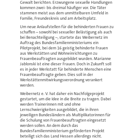
Gewalt berichten. Erzwungene sexuelle Handlungen
kommen zwei- bis dreimal häufiger vor. Die Täter
stammen meist aus dem unmittelbaren Umfeld in
Familie, Freundeskreis und am Arbeitsplatz.
Um neue Anlaufstellen für die behinderten Frauen zu
schaffen – sowohl bei sexueller Belästigung als auch
bei Benachteiligung –, startete das Weibernetz im
Auftrag des Bundesfamilienministeriums ein
Pilotprojekt, bei dem 16 geistig behinderte Frauen
aus Werkstätten und Wohneinrichtungen zu
Frauenbeauftragten ausgebildet wurden. Marianne
Jablonski ist eine dieser Frauen. Doch in Zukunft soll
es in jeder Werkstatt für behinderte Menschen eine
Frauenbeauftragte geben. Dies soll in der
Werkstättenmitwirkungsverordnung verankert
werden.
Weibernetz e. V. hat daher ein Nachfolgeprojekt
gestartet, um die Idee in die Breite zu tragen. Dabei
werden Trainerinnen mit und ohne
Lernschwierigkeiten ausgebildet, die in ihren
jeweiligen Bundesländern als Multiplikatorinnen für
die Schulung von Frauenbeauftragten eingesetzt
werden sollen. An dem durch das
Bundesfamilienministerium geförderten Projekt
beteiligt sich das Land Hessen allerdings nicht.