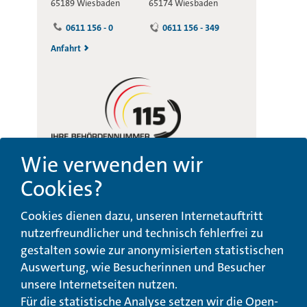
65189 Wiesbaden
65174 Wiesbaden
0611 156 - 0
0611 156 - 349
Anfahrt
Wie verwenden wir
Cookies?
Beschwerde-,
Erklärung zur
Cookies dienen dazu, unseren Internetauftritt
Anregungs- und
Barrierefreiheit
Qualitätsmanagement
nutzerfreundlicher und technisch fehlerfrei zu
gestalten sowie zur anonymisierten statistischen
© Landeswohlfahrtsverband Hessen 2026
Auswertung, wie Besucherinnen und Besucher
unsere Internetseiten nutzen.
Impressum
Seitenübersicht
Seite drucken
Für die statistische Analyse setzen wir die Open-