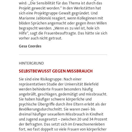
wird: „Die Sensibilität für das Thema ist durch das
Projekt geweckt worden.“ In den Werkstätten hat
sich eine Projektgruppe Gewalt gegründet. Und
Marianne Jablonski reagiert, wenn Kolleginnen mit
blöden Sprüchen angemacht oder gegen ihren Willen
begrapscht werden. „Wenn es zu viel ist, hole ich
Hilfe“, sagt die Frauenbeauftragte. Das hätte sie sich
vorher auch nicht getraut.
Gesa Coordes
HINTERGRUND
SELBSTBEWUSST GEGEN MISSBRAUCH
Sie sind eine Risikogruppe: Nach einer
repräsentativen Studie der Universität Bielefeld
werden behinderte Frauen besonders häufig
angebrüllt, geschlagen, gedemütigt und missbraucht.
Sie haben häufiger schwere körperliche und
psychische Übergriffe durch ihre Eltern erlebt als der
Bevölkerungsdurchschnitt. Sie waren zwei- bis
dreimal häufiger sexuellem Missbrauch in Kindheit
und Jugend ausgesetzt – zwischen 20 und 34 Prozent
der Befragten. Das setzt sich im Erwachsenenleben
fort, wo fast doppelt so viele Frauen von körperlicher