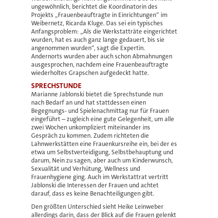
ungewöhnlich, berichtet die Koordinatorin des
Projekts „Frauenbeauftragte in Einrichtungen“ im
Weibernetz, Ricarda Kluge. Das sei ein typisches
Anfangsproblem: „Als die Werkstatträte eingerichtet
wurden, hat es auch ganz lange gedauert, bis sie
angenommen wurden“, sagt die Expertin.
Andernorts wurden aber auch schon Abmahnungen
ausgesprochen, nachdem eine Frauenbeauftragte
wiederholtes Grapschen aufgedeckt hatte.
SPRECHSTUNDE
Marianne Jablonski bietet die Sprechstunde nun
nach Bedarf an und hat stattdessen einen
Begegnungs- und Spielenachmittag nur für Frauen
eingeführt – zugleich eine gute Gelegenheit, um alle
zwei Wochen unkompliziert miteinander ins
Gespräch zu kommen. Zudem richteten die
Lahnwerkstätten eine Frauenkursreihe ein, bei der es
etwa um Selbstverteidigung, Selbstbehauptung und
darum, Nein zu sagen, aber auch um Kinderwunsch,
Sexualität und Verhütung, Wellness und
Frauenhygiene ging. Auch im Werkstattrat vertritt
Jablonski die Interessen der Frauen und achtet
darauf, dass es keine Benachteiligungen gibt.
Den größten Unterschied sieht Heike Leinweber
allerdings darin, dass der Blick auf die Frauen gelenkt