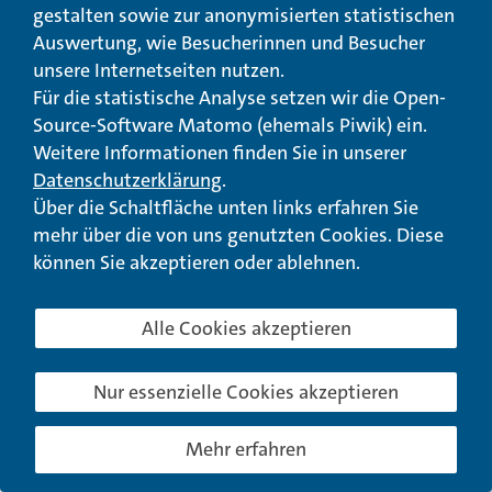
gestalten sowie zur anonymisierten statistischen
Auswertung, wie Besucherinnen und Besucher
unsere Internetseiten nutzen.
Für die statistische Analyse setzen wir die Open-
Source-Software Matomo (ehemals Piwik) ein.
Weitere Informationen finden Sie in unserer
Datenschutzerklärung
.
Über die Schaltfläche unten links erfahren Sie
Von der herzoglichen Irrenanstalt zum
mehr über die von uns genutzten Cookies. Diese
modernen Gesundheitskonzern. Die
Geschichte der nassauischen
können Sie akzeptieren oder ablehnen.
Psychiatrie
In: Nassauische Annalen 2012, Band 123,
Alle Cookies akzeptieren
Jahrbuch des Vereins für Nassauische
Altertumskunde und Geschichtsforschung,
Christina Vanja (603-633 S.), Wiesbaden:
Nur essenzielle Cookies akzeptieren
Verlag des Vereins für Nassauische
Altertumskunde und Geschichtsforschung
2012, ISSN: 0077-2887
herunterladen als
Mehr erfahren
PDF-Datei