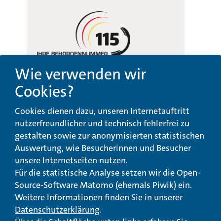
Wie verwenden wir
Cookies?
Beschwerde-,
Erklärung zur
Cookies dienen dazu, unseren Internetauftritt
Anregungs- und
Barrierefreiheit
Qualitätsmanagement
nutzerfreundlicher und technisch fehlerfrei zu
gestalten sowie zur anonymisierten statistischen
© Landeswohlfahrtsverband Hessen 2026
Auswertung, wie Besucherinnen und Besucher
unsere Internetseiten nutzen.
Impressum
Seitenübersicht
Seite drucken
Für die statistische Analyse setzen wir die Open-
Source-Software Matomo (ehemals Piwik) ein.
nach oben
Weitere Informationen finden Sie in unserer
Datenschutzerklärung
.